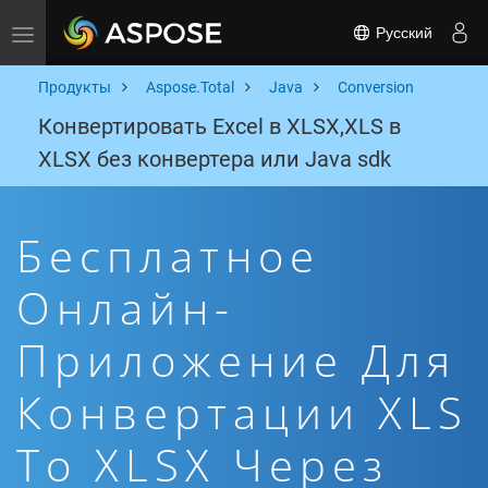
Русский
Toggle navigation
Продукты
Aspose.Total
Java
Conversion
Конвертировать Excel в XLSX,XLS в
XLSX без конвертера или Java sdk
Бесплатное
Онлайн-
Приложение Для
Конвертации XLS
To XLSX Через