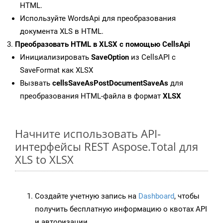
HTML.
Используйте WordsApi для преобразования
документа XLS в HTML.
Преобразовать HTML в XLSX с помощью CellsApi
Инициализировать
SaveOption
из CellsAPI с
SaveFormat как XLSX
Вызвать
cellsSaveAsPostDocumentSaveAs
для
преобразования HTML-файла в формат
XLSX
Начните использовать API-
интерфейсы REST Aspose.Total для
XLS to XLSX
Создайте учетную запись на
Dashboard
, чтобы
получить бесплатную информацию о квотах API
и авторизации.