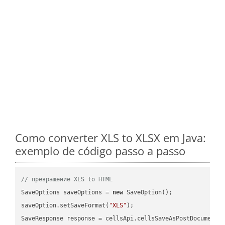
Como converter XLS to XLSX em Java:
exemplo de código passo a passo
// превращение XLS to HTML
SaveOptions saveOptions = 
new
 SaveOption();

saveOption.setSaveFormat(
"XLS"
);

SaveResponse response = cellsApi.cellsSaveAsPostDocumentS