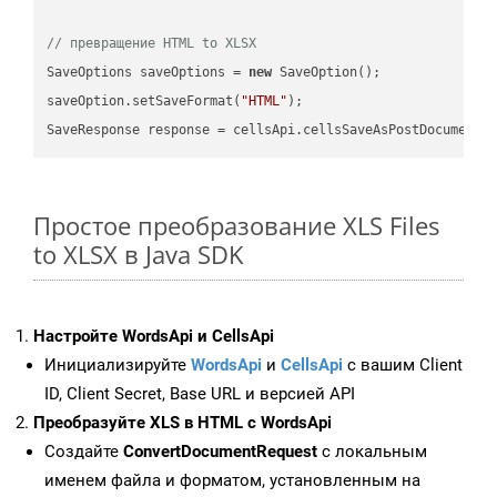
// превращение HTML to XLSX
SaveOptions saveOptions = 
new
 SaveOption();

saveOption.setSaveFormat(
"HTML"
);

SaveResponse response = cellsApi.cellsSaveAsPostDocumentS
Простое преобразование XLS Files
to XLSX в Java SDK
Настройте WordsApi и CellsApi
Инициализируйте
WordsApi
и
CellsApi
с вашим Client
ID, Client Secret, Base URL и версией API
Преобразуйте XLS в HTML с WordsApi
Создайте
ConvertDocumentRequest
с локальным
именем файла и форматом, установленным на