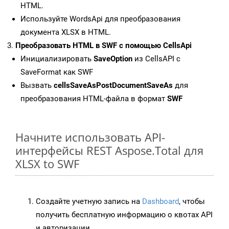
HTML.
Используйте WordsApi для преобразования
документа XLSX в HTML.
Преобразовать HTML в SWF с помощью CellsApi
Инициализировать
SaveOption
из CellsAPI с
SaveFormat как SWF
Вызвать
cellsSaveAsPostDocumentSaveAs
для
преобразования HTML-файла в формат
SWF
Начните использовать API-
интерфейсы REST Aspose.Total для
XLSX to SWF
Создайте учетную запись на
Dashboard
, чтобы
получить бесплатную информацию о квотах API
и авторизации.