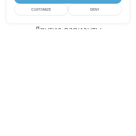
CUSTOMIZE
DENY
Другие варианты
конвертации Excel
Конвертировать XLSX в DOC
DOC:
Microsoft Word Binary Format
Конвертировать XLSX в DOT
DOT:
Microsoft Word Template Files
Конвертировать XLSX в DOCX
DOCX:
Office 2007+ Word Document
Конвертировать XLSX в DOCM
DOCM:
Microsoft Word 2007 Marco File