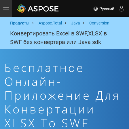
Русский
Toggle navigation
Продукты
Aspose.Total
Java
Conversion
Конвертировать Excel в SWF,XLSX в
SWF без конвертера или Java sdk
Бесплатное
Онлайн-
Приложение Для
Конвертации
XLSX To SWF