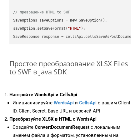
// превращение HTML to SWF
SaveOptions saveOptions = 
new
 SaveOption();

saveOption.setSaveFormat(
"HTML"
);

SaveResponse response = cellsApi.cellsSaveAsPostDocumentS
Простое преобразование XLSX Files
to SWF в Java SDK
Настройте WordsApi и CellsApi
Инициализируйте
WordsApi
и
CellsApi
с вашим Client
ID, Client Secret, Base URL и версией API
Преобразуйте XLSX в HTML с WordsApi
Создайте
ConvertDocumentRequest
с локальным
именем файла и форматом, установленным на