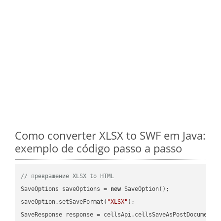
Como converter XLSX to SWF em Java:
exemplo de código passo a passo
// превращение XLSX to HTML
SaveOptions saveOptions = 
new
 SaveOption();

saveOption.setSaveFormat(
"XLSX"
);

SaveResponse response = cellsApi.cellsSaveAsPostDocumentS