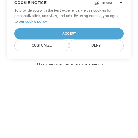
COOKIE NOTICE
To provide you with the best experience, we use cookies for
personalization, analytics, and ads. By using our site, you agree
to
our cookie policy
.
ACCEPT
CUSTOMIZE
DENY
Другие варианты
конвертации Excel
Конвертировать XLSX в DOC
DOC:
Microsoft Word Binary Format
Конвертировать XLSX в DOT
DOT:
Microsoft Word Template Files