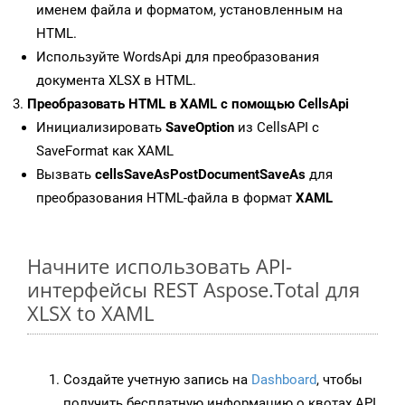
именем файла и форматом, установленным на
HTML.
Используйте WordsApi для преобразования
документа XLSX в HTML.
Преобразовать HTML в XAML с помощью CellsApi
Инициализировать
SaveOption
из CellsAPI с
SaveFormat как XAML
Вызвать
cellsSaveAsPostDocumentSaveAs
для
преобразования HTML-файла в формат
XAML
Начните использовать API-
интерфейсы REST Aspose.Total для
XLSX to XAML
Создайте учетную запись на
Dashboard
, чтобы
получить бесплатную информацию о квотах API