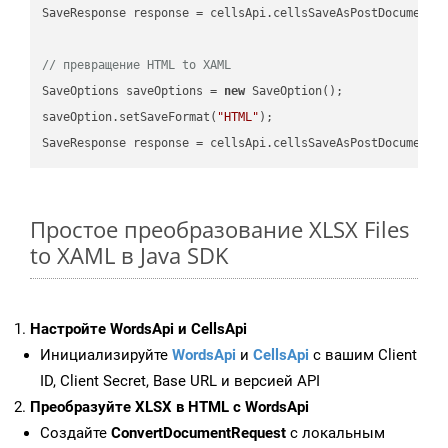
SaveResponse response = cellsApi.cellsSaveAsPostDocumentS
// превращение HTML to XAML
SaveOptions saveOptions = 
new
 SaveOption();

saveOption.setSaveFormat(
"HTML"
);

SaveResponse response = cellsApi.cellsSaveAsPostDocumentS
Простое преобразование XLSX Files
to XAML в Java SDK
Настройте WordsApi и CellsApi
Инициализируйте
WordsApi
и
CellsApi
с вашим Client
ID, Client Secret, Base URL и версией API
Преобразуйте XLSX в HTML с WordsApi
Создайте
ConvertDocumentRequest
с локальным