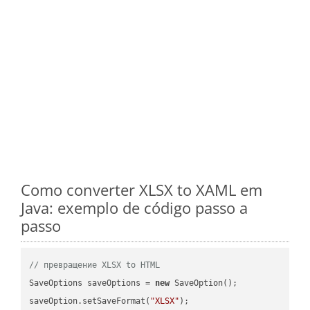
Como converter XLSX to XAML em
Java: exemplo de código passo a
passo
// превращение XLSX to HTML
SaveOptions saveOptions = 
new
 SaveOption();

saveOption.setSaveFormat(
"XLSX"
);
