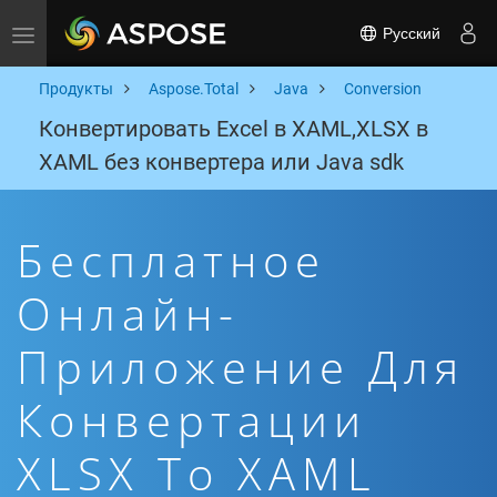
Русский
Toggle navigation
Продукты
Aspose.Total
Java
Conversion
Конвертировать Excel в XAML,XLSX в
XAML без конвертера или Java sdk
Бесплатное
Онлайн-
Приложение Для
Конвертации
XLSX To XAML