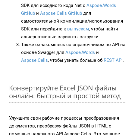
SDK для исходного кода Net с
Aspose.Words
GitHub
и
Aspose.Cells GitHub
для
самостоятельной компиляции/использования
SDK или перейдите к
выпускам
, чтобы найти
альтернативные варианты загрузки.
Также ознакомьтесь со справочником по API на
основе Swagger для
Aspose.Words
и
Aspose.Cells
, чтобы узнать больше об
REST API
.
Конвертируйте Excel JSON файлы
онлайн: быстрый и простой метод
Улучшите свои рабочие процессы преобразования
документов, преобразуя файлы JSON в HTML с
помощью надежного API Aspose.Cells. Это мощное