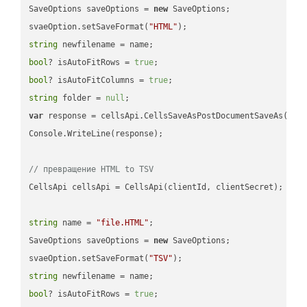
SaveOptions saveOptions = 
new
 SaveOptions;

svaeOption.setSaveFormat(
"HTML"
string
bool
? isAutoFitRows = 
true
bool
? isAutoFitColumns = 
true
string
 folder = 
null
var
 response = cellsApi.CellsSaveAsPostDocumentSaveAs(name
Console.WriteLine(response);

// превращение HTML to TSV
CellsApi cellsApi = CellsApi(clientId, clientSecret);

string
 name = 
"file.HTML"
;

SaveOptions saveOptions = 
new
 SaveOptions;

svaeOption.setSaveFormat(
"TSV"
string
bool
? isAutoFitRows = 
true