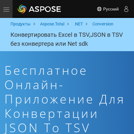
Русский
Toggle navigation
Продукты
Aspose.Total
.NET
Conversion
Конвертировать Excel в TSV,JSON в TSV
без конвертера или Net sdk
Бесплатное
Онлайн-
Приложение Для
Конвертации
JSON To TSV