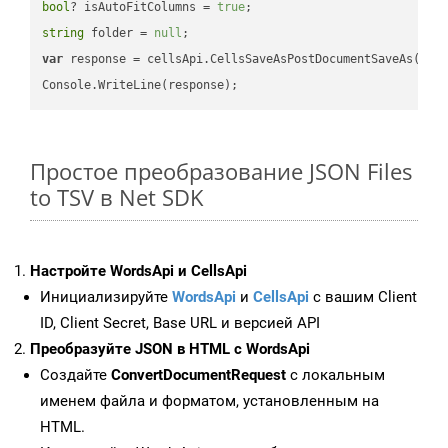
bool
? isAutoFitColumns = 
true
string
 folder = 
null
var
 response = cellsApi.CellsSaveAsPostDocumentSaveAs(name
Простое преобразование JSON Files
to TSV в Net SDK
Настройте WordsApi и CellsApi
Инициализируйте
WordsApi
и
CellsApi
с вашим Client
ID, Client Secret, Base URL и версией API
Преобразуйте JSON в HTML с WordsApi
Создайте
ConvertDocumentRequest
с локальным
именем файла и форматом, установленным на
HTML.