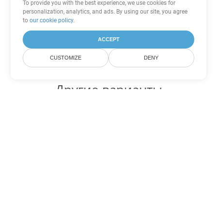
To provide you with the best experience, we use cookies for
personalization, analytics, and ads. By using our site, you agree
to
our cookie policy
.
ACCEPT
CUSTOMIZE
DENY
Другие варианты
конвертации Excel
Конвертировать JSON в DOC
DOC:
Microsoft Word Binary Format
Конвертировать JSON в DOT
DOT:
Microsoft Word Template Files
Конвертировать JSON в DOCX