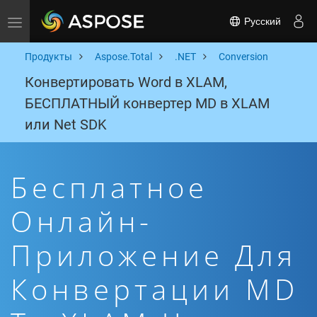
Русский
Toggle navigation
Продукты
Aspose.Total
.NET
Conversion
Конвертировать Word в XLAM,
БЕСПЛАТНЫЙ конвертер MD в XLAM
или Net SDK
Бесплатное
Онлайн-
Приложение Для
Конвертации MD