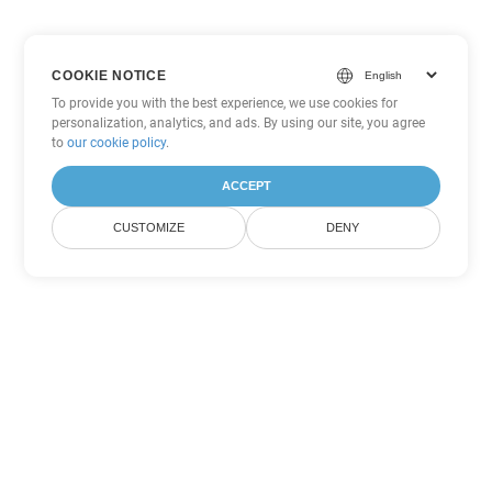
COOKIE NOTICE
To provide you with the best experience, we use cookies for
personalization, analytics, and ads. By using our site, you agree
to
our cookie policy
.
ACCEPT
CUSTOMIZE
DENY
Другие варианты
конвертации Word
Конвертировать MD в DOC
DOC:
Microsoft Word Binary Format