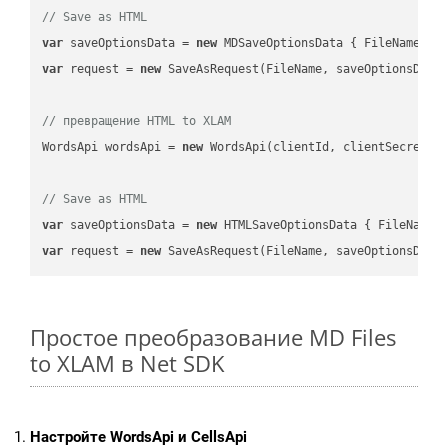
// Save as HTML
var
 saveOptionsData = 
new
 MDSaveOptionsData { FileName = 
var
 request = 
new
 SaveAsRequest(FileName, saveOptionsData)
// превращение HTML to XLAM
WordsApi wordsApi = 
new
 WordsApi(clientId, clientSecret);

// Save as HTML
var
 saveOptionsData = 
new
 HTMLSaveOptionsData { FileName 
var
 request = 
new
Простое преобразование MD Files
to XLAM в Net SDK
Настройте WordsApi и CellsApi