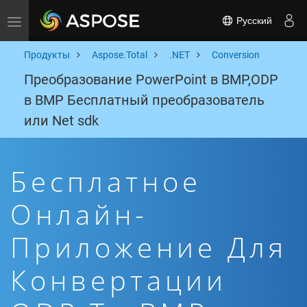
Русский
Toggle navigation
Продукты
Aspose.Total
.NET
Conversion
Преобразование PowerPoint в BMP,ODP
в BMP Бесплатный преобразователь
или Net sdk
Бесплатное
Онлайн-
Приложение Для
Конвертации