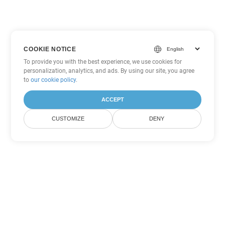
COOKIE NOTICE
To provide you with the best experience, we use cookies for
personalization, analytics, and ads. By using our site, you agree
to
our cookie policy
.
ACCEPT
CUSTOMIZE
DENY
Другие варианты
конвертации PowerPoint
Конвертировать ODP в DOC