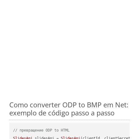
Como converter ODP to BMP em Net:
exemplo de código passo a passo
// превращение ODP to HTML
SlidesApi
 slidesApi 
=
SlidesApi
(clientId, clientSecret);
