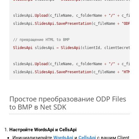
slidesApi.
Upload
(c_fileName, c_folderName 
+
"/"
+
 c_fileNa
slidesApi.
SlidesApi
.
SavePresentation
(c_fileName 
+
"ODP"
, 
// превращение HTML to BMP
SlidesApi
 slidesApi 
=
SlidesApi
(clientId, clientSecret);

slidesApi.
Upload
(c_fileName, c_folderName 
+
"/"
+
 c_fileNa
slidesApi.
SlidesApi
.
SavePresentation
(c_fileName 
+
"HTML"
,
Простое преобразование ODP Files
to BMP в Net SDK
Настройте WordsApi и CellsApi
Инициализируйте
WordsApi
и
CellsApi
с вашим Client