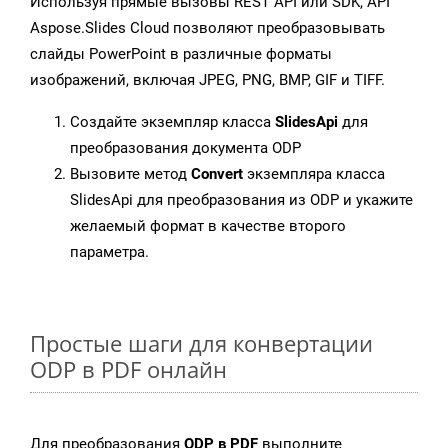
Используя прямые вызовы REST API или SDK, API
Aspose.Slides Cloud позволяют преобразовывать
слайды PowerPoint в различные форматы
изображений, включая JPEG, PNG, BMP, GIF и TIFF.
Создайте экземпляр класса
SlidesApi
для
преобразования документа ODP
Вызовите метод
Convert
экземпляра класса
SlidesApi для преобразования из ODP и укажите
желаемый формат в качестве второго
параметра.
Простые шаги для конвертации
ODP в PDF онлайн
Для преобразования
ODP в PDF
выполните