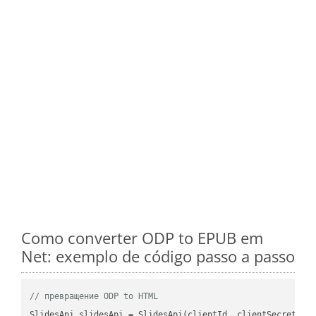
Como converter ODP to EPUB em
Net: exemplo de código passo a passo
// превращение ODP to HTML
SlidesApi slidesApi = SlidesApi(clientId, clientSecret);
