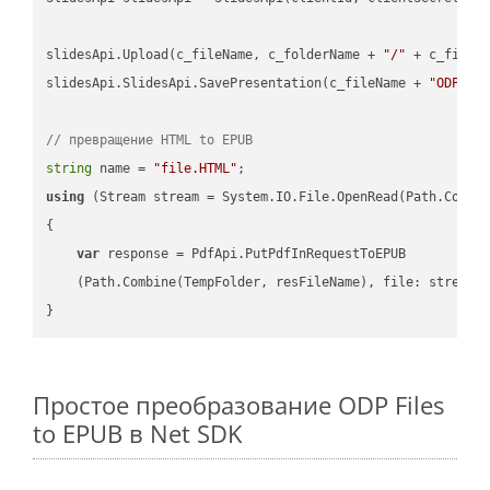
slidesApi.Upload(c_fileName, c_folderName + 
"/"
 + c_fileNa
slidesApi.SlidesApi.SavePresentation(c_fileName + 
"ODP"
, 
// превращение HTML to EPUB
string
 name = 
"file.HTML"
using
 (Stream stream = System.IO.File.OpenRead(Path.Combin
{

var
 response = PdfApi.PutPdfInRequestToEPUB

    (Path.Combine(TempFolder, resFileName), file: stream);
Простое преобразование ODP Files
to EPUB в Net SDK