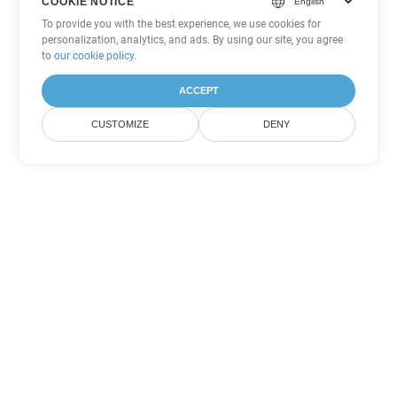
COOKIE NOTICE
To provide you with the best experience, we use cookies for
personalization, analytics, and ads. By using our site, you agree
to
our cookie policy
.
ACCEPT
CUSTOMIZE
DENY
Другие варианты
конвертации PowerPoint
Конвертировать ODP в DOC
DOC:
Microsoft Word Binary Format
Конвертировать ODP в DOT
DOT:
Microsoft Word Template Files