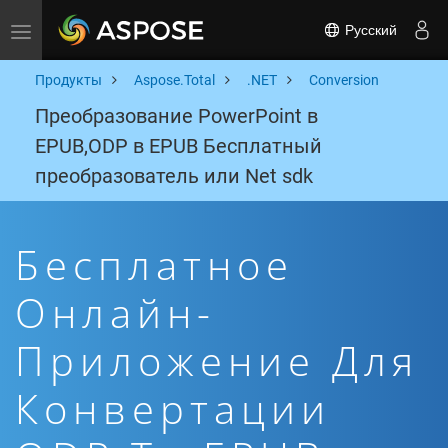
Русский
Toggle navigation
Продукты
Aspose.Total
.NET
Conversion
Преобразование PowerPoint в
EPUB,ODP в EPUB Бесплатный
преобразователь или Net sdk
Бесплатное
Онлайн-
Приложение Для
Конвертации