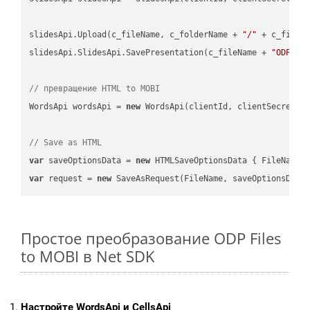
slidesApi.Upload(c_fileName, c_folderName + 
"/"
 + c_fileNa
slidesApi.SlidesApi.SavePresentation(c_fileName + 
"ODP"
, 
// превращение HTML to MOBI
WordsApi wordsApi = 
new
 WordsApi(clientId, clientSecret);

// Save as HTML
var
 saveOptionsData = 
new
 HTMLSaveOptionsData { FileName 
var
 request = 
new
Простое преобразование ODP Files
to MOBI в Net SDK
Настройте WordsApi и CellsApi