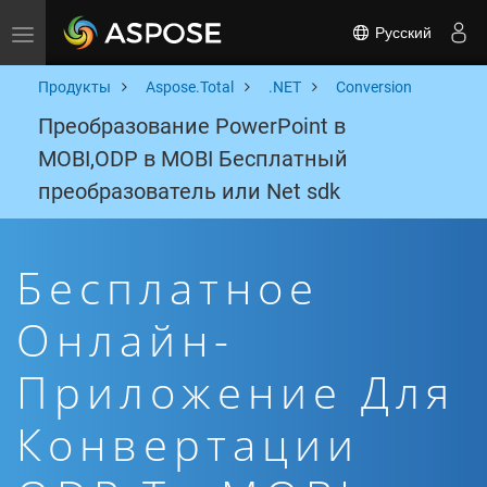
Русский
Toggle navigation
Продукты
Aspose.Total
.NET
Conversion
Преобразование PowerPoint в
MOBI,ODP в MOBI Бесплатный
преобразователь или Net sdk
Бесплатное
Онлайн-
Приложение Для
Конвертации