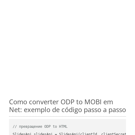
Como converter ODP to MOBI em
Net: exemplo de código passo a passo
// превращение ODP to HTML
SlidesApi slidesApi = SlidesApi(clientId, clientSecret);
