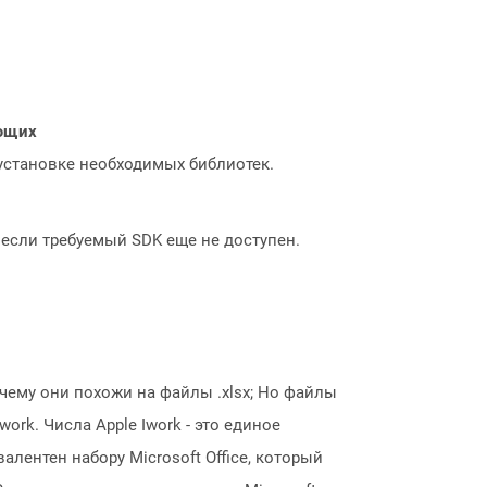
ающих
 установке необходимых библиотек.
, если требуемый SDK еще не доступен.
чему они похожи на файлы .xlsx; Но файлы
rk. Числа Apple Iwork - это единое
лентен набору Microsoft Office, который