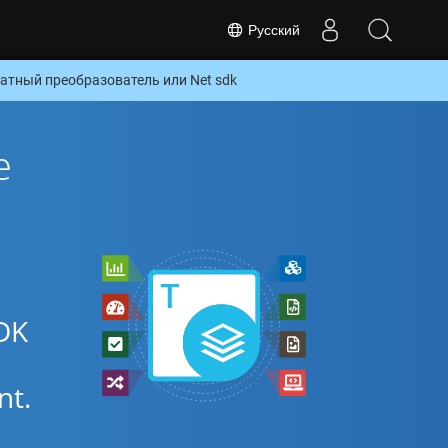
Русский
тный преобразователь или Net sdk
е
DK
nt.