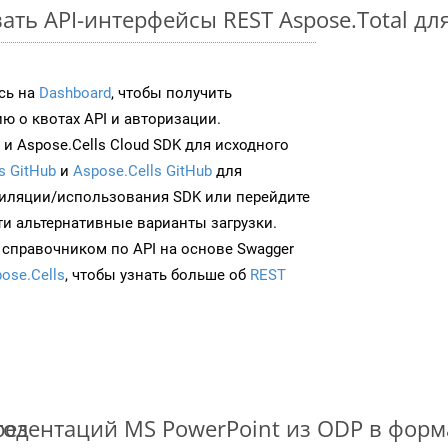
ать API-интерфейсы REST Aspose.Total д
сь на
Dashboard
, чтобы получить
 о квотах API и авторизации.
и Aspose.Cells Cloud SDK для исходного
s GitHub
и
Aspose.Cells GitHub
для
иляции/использования SDK или перейдите
ти альтернативные варианты загрузки.
 справочником по API на основе Swagger
ose.Cells
, чтобы узнать больше об
REST
тод
езентаций MS PowerPoint из ODP в фор