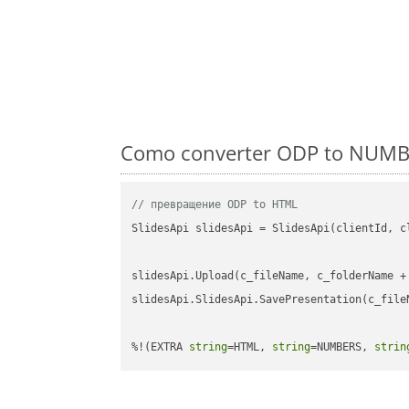
Como converter ODP to NUMBE
// превращение ODP to HTML
SlidesApi slidesApi = SlidesApi(clientId, cl
slidesApi.Upload(c_fileName, c_folderName +
slidesApi.SlidesApi.SavePresentation(c_file
%!(EXTRA 
string
=HTML, 
string
=NUMBERS, 
strin