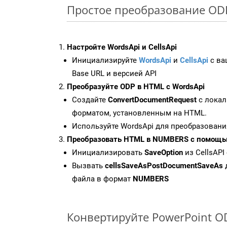
Простое преобразование ODP
Настройте WordsApi и CellsApi
Инициализируйте
WordsApi
и
CellsApi
с ваш
Base URL и версией API
Преобразуйте ODP в HTML с WordsApi
Создайте
ConvertDocumentRequest
с локал
форматом, установленным на HTML.
Используйте WordsApi для преобразовани
Преобразовать HTML в NUMBERS с помощью
Инициализировать
SaveOption
из CellsAPI
Вызвать
cellsSaveAsPostDocumentSaveAs
файла в формат
NUMBERS
Конвертируйте PowerPoint O