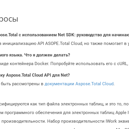
просы
ose.Total с использованием Net SDK: руководство для начин
з инициализацию API ASOPE.Total Cloud, но также помогает в
мого языка. Что я должен делать?
 виде контейнера Docker. Попробуйте использовать его с cURL
у Aspose.Total Cloud API для Net?
 быть рассмотрены в
документации Aspose.Total Cloud
.
ифицируются как тип файла электронных таблиц, и это то, по
 программного обеспечения для электронных таблиц Apple Iwo
 производительности. Набор производительности IWork эквива