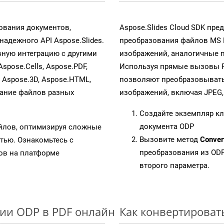
ования документов,
Aspose.Slides Cloud SDK пр
адежного API Aspose.Slides.
преобразования файлов MS 
ную интеграцию с другими
изображений, аналогичные 
Aspose.Cells, Aspose.PDF,
Используя прямые вызовы RES
, Aspose.3D, Aspose.HTML,
позволяют преобразовывать
вание файлов разных
изображений, включая JPEG, P
Создайте экземпляр к
документа ODP
айлов, оптимизируя сложные
Вызовите метод
Conver
тью. Ознакомьтесь с
преобразования из ODP
в на платформе
второго параметра.
ии ODP в PDF онлайн
Как конвертироват