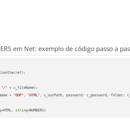
RS em Net: exemplo de código passo a pa
ientSecret);

 
"/"
 + c_fileName);

Name + 
"ODP"
, 
"HTML"
, c_outPath, 
password
: c_password, 
folder
: c
g
=HTML, 
string
=NUMBERS)