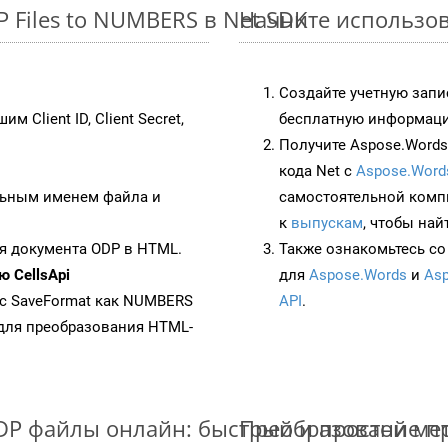
 Files to NUMBERS в Net SDK
Начните использов
Создайте учетную запи
им Client ID, Client Secret,
бесплатную информацию
Получите Aspose.Words 
кода Net с
Aspose.Word
ьным именем файла и
самостоятельной комп
к
выпускам
, чтобы най
я документа ODP в HTML.
Также ознакомьтесь со
 CellsApi
для
Aspose.Words
и
Asp
 с SaveFormat как NUMBERS
API
.
для преобразования HTML-
DP файлы онлайн: быстрый и простой ме
Преобразование пр