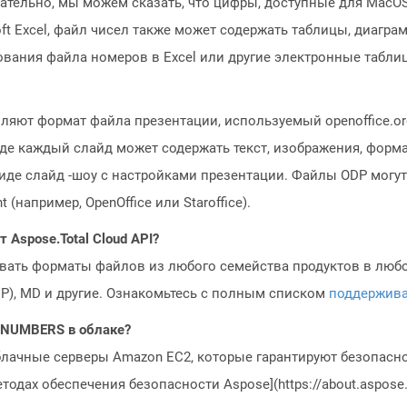
ательно, мы можем сказать, что цифры, доступные для MacOS
oft Excel, файл чисел также может содержать таблицы, диагр
вания файла номеров в Excel или другие электронные табли
яют формат файла презентации, используемый openoffice.org
где каждый слайд может содержать текст, изображения, форм
иде слайд -шоу с настройками презентации. Файлы ODP могу
например, OpenOffice или Staroffice).
Aspose.Total Cloud API?
овать форматы файлов из любого семейства продуктов в любое
MP), MD и другие. Ознакомьтесь с полным списком
поддержив
o NUMBERS в облаке?
блачные серверы Amazon EC2, которые гарантируют безопасно
одах обеспечения безопасности Aspose](https://about.aspose.c