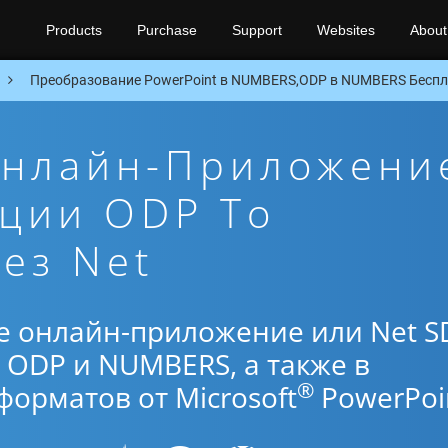
Products
Purchase
Support
Websites
About
Преобразование PowerPoint в NUMBERS,ODP в NUMBERS Беспла
Онлайн-Приложени
ации ODP To
ез Net
е онлайн-приложение или Net S
 ODP и NUMBERS, а также в
®
орматов от Microsoft
PowerPoi