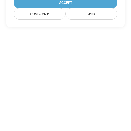
ACCEPT
CUSTOMIZE
DENY
Другие варианты
конвертации PowerPoint
Конвертировать ODP в DOC
DOC:
Microsoft Word Binary Format
Конвертировать ODP в DOT
DOT:
Microsoft Word Template Files
Конвертировать ODP в DOCX
DOCX:
Office 2007+ Word Document