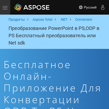
Русский
Toggle navigation
Продукты
Aspose.Total
.NET
Conversion
Преобразование PowerPoint в PS,ODP в
PS Бесплатный преобразователь или
Net sdk
Бесплатное
Онлайн-
Приложение Для
Конвертации