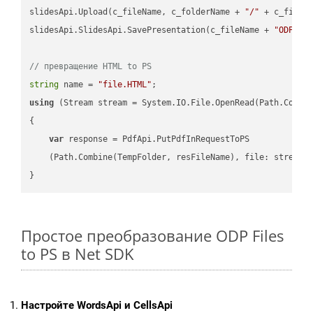
slidesApi.Upload(c_fileName, c_folderName + 
"/"
 + c_fileNa
slidesApi.SlidesApi.SavePresentation(c_fileName + 
"ODP"
, 
// превращение HTML to PS
string
 name = 
"file.HTML"
using
 (Stream stream = System.IO.File.OpenRead(Path.Combin
{

var
 response = PdfApi.PutPdfInRequestToPS

    (Path.Combine(TempFolder, resFileName), file: stream);
Простое преобразование ODP Files
to PS в Net SDK
Настройте WordsApi и CellsApi