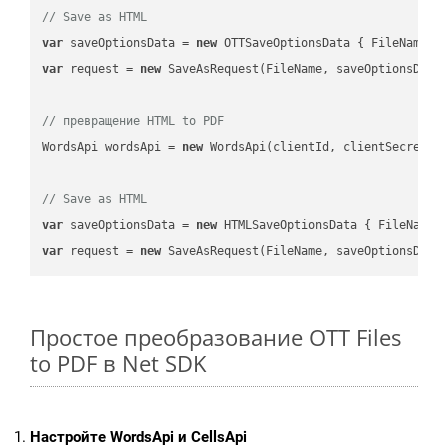
// Save as HTML
var
 saveOptionsData = 
new
 OTTSaveOptionsData { FileName =
var
 request = 
new
 SaveAsRequest(FileName, saveOptionsData)
// превращение HTML to PDF
WordsApi wordsApi = 
new
 WordsApi(clientId, clientSecret);

// Save as HTML
var
 saveOptionsData = 
new
 HTMLSaveOptionsData { FileName 
var
 request = 
new
Простое преобразование OTT Files
to PDF в Net SDK
Настройте WordsApi и CellsApi