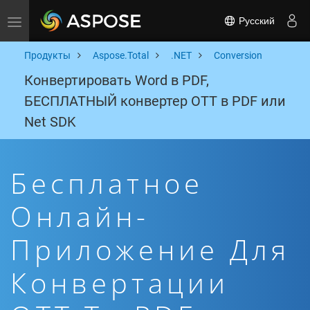
Русский
Toggle navigation
Продукты
Aspose.Total
.NET
Conversion
Конвертировать Word в PDF,
БЕСПЛАТНЫЙ конвертер OTT в PDF или
Net SDK
Бесплатное
Онлайн-
Приложение Для
Конвертации