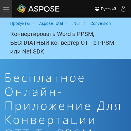
Русский
Toggle navigation
Продукты
Aspose.Total
.NET
Conversion
Конвертировать Word в PPSM,
БЕСПЛАТНЫЙ конвертер OTT в PPSM
или Net SDK
Бесплатное
Онлайн-
Приложение Для
Конвертации