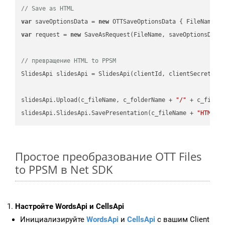
// Save as HTML
var
 saveOptionsData = 
new
 OTTSaveOptionsData { FileName =
var
 request = 
new
 SaveAsRequest(FileName, saveOptionsData)
// превращение HTML to PPSM
SlidesApi slidesApi = SlidesApi(clientId, clientSecret);

slidesApi.Upload(c_fileName, c_folderName + 
"/"
 + c_fileNa
slidesApi.SlidesApi.SavePresentation(c_fileName + 
"HTML"
,
Простое преобразование OTT Files
to PPSM в Net SDK
Настройте WordsApi и CellsApi
Инициализируйте
WordsApi
и
CellsApi
с вашим Client