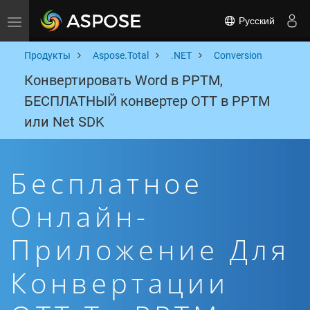
Русский
Toggle navigation
Продукты
Aspose.Total
.NET
Conversion
Конвертировать Word в PPTM,
БЕСПЛАТНЫЙ конвертер OTT в PPTM
или Net SDK
Бесплатное
Онлайн-
Приложение Для
Конвертации