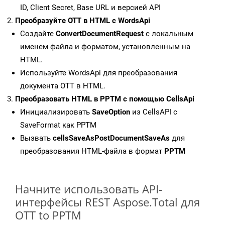
ID, Client Secret, Base URL и версией API
Преобразуйте OTT в HTML с WordsApi
Создайте
ConvertDocumentRequest
с локальным
именем файла и форматом, установленным на
HTML.
Используйте WordsApi для преобразования
документа OTT в HTML.
Преобразовать HTML в PPTM с помощью CellsApi
Инициализировать
SaveOption
из CellsAPI с
SaveFormat как PPTM
Вызвать
cellsSaveAsPostDocumentSaveAs
для
преобразования HTML-файла в формат
PPTM
Начните использовать API-
интерфейсы REST Aspose.Total для
OTT to PPTM