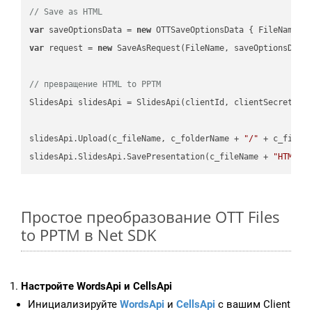
// Save as HTML
var
 saveOptionsData = 
new
 OTTSaveOptionsData { FileName =
var
 request = 
new
 SaveAsRequest(FileName, saveOptionsData)
// превращение HTML to PPTM
SlidesApi slidesApi = SlidesApi(clientId, clientSecret);

slidesApi.Upload(c_fileName, c_folderName + 
"/"
 + c_fileNa
slidesApi.SlidesApi.SavePresentation(c_fileName + 
"HTML"
,
Простое преобразование OTT Files
to PPTM в Net SDK
Настройте WordsApi и CellsApi
Инициализируйте
WordsApi
и
CellsApi
с вашим Client