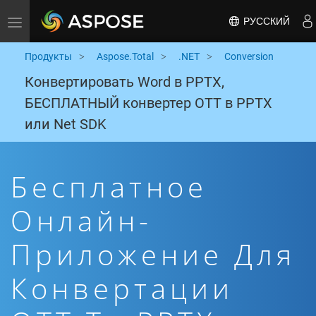
РУССКИЙ
Toggle navigation
Продукты
Aspose.Total
.NET
Conversion
Конвертировать Word в PPTX,
БЕСПЛАТНЫЙ конвертер OTT в PPTX
или Net SDK
Бесплатное
Онлайн-
Приложение Для
Конвертации