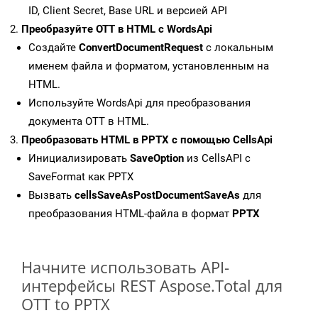
ID, Client Secret, Base URL и версией API
Преобразуйте OTT в HTML с WordsApi
Создайте
ConvertDocumentRequest
с локальным
именем файла и форматом, установленным на
HTML.
Используйте WordsApi для преобразования
документа OTT в HTML.
Преобразовать HTML в PPTX с помощью CellsApi
Инициализировать
SaveOption
из CellsAPI с
SaveFormat как PPTX
Вызвать
cellsSaveAsPostDocumentSaveAs
для
преобразования HTML-файла в формат
PPTX
Начните использовать API-
интерфейсы REST Aspose.Total для
OTT to PPTX