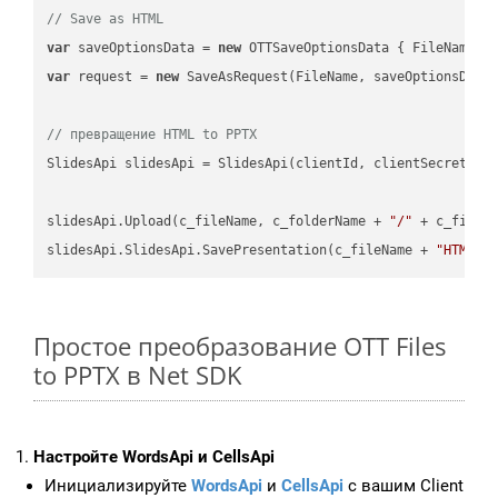
// Save as HTML
var
 saveOptionsData = 
new
 OTTSaveOptionsData { FileName =
var
 request = 
new
 SaveAsRequest(FileName, saveOptionsData)
// превращение HTML to PPTX
SlidesApi slidesApi = SlidesApi(clientId, clientSecret);

slidesApi.Upload(c_fileName, c_folderName + 
"/"
 + c_fileNa
slidesApi.SlidesApi.SavePresentation(c_fileName + 
"HTML"
,
Простое преобразование OTT Files
to PPTX в Net SDK
Настройте WordsApi и CellsApi
Инициализируйте
WordsApi
и
CellsApi
с вашим Client