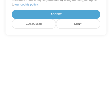
personalization, analytics, and ads. By using our site, you agree
to
our cookie policy
.
ACCEPT
CUSTOMIZE
DENY
Другие варианты
конвертации Word
Конвертировать OTT в DOC
DOC:
Microsoft Word Binary Format
Конвертировать OTT в DOT
DOT:
Microsoft Word Template Files
Конвертировать OTT в DOCX