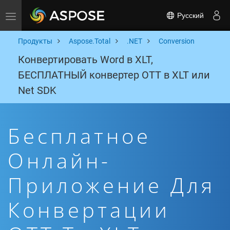
Русский
Toggle navigation
Продукты
Aspose.Total
.NET
Conversion
Конвертировать Word в XLT,
БЕСПЛАТНЫЙ конвертер OTT в XLT или
Net SDK
Бесплатное
Онлайн-
Приложение Для
Конвертации