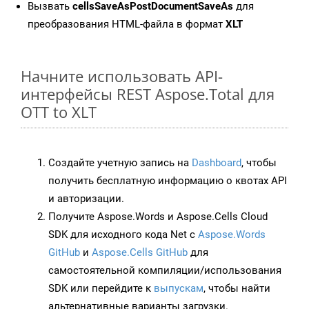
Вызвать
cellsSaveAsPostDocumentSaveAs
для
преобразования HTML-файла в формат
XLT
Начните использовать API-
интерфейсы REST Aspose.Total для
OTT to XLT
Создайте учетную запись на
Dashboard
, чтобы
получить бесплатную информацию о квотах API
и авторизации.
Получите Aspose.Words и Aspose.Cells Cloud
SDK для исходного кода Net с
Aspose.Words
GitHub
и
Aspose.Cells GitHub
для
самостоятельной компиляции/использования
SDK или перейдите к
выпускам
, чтобы найти
альтернативные варианты загрузки.