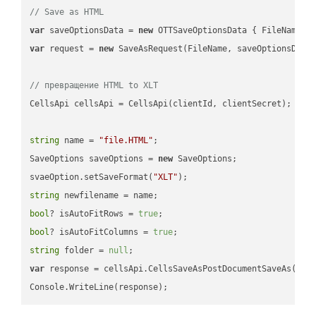
// Save as HTML
var
 saveOptionsData = 
new
 OTTSaveOptionsData { FileName =
var
 request = 
new
 SaveAsRequest(FileName, saveOptionsData)
// превращение HTML to XLT
CellsApi cellsApi = CellsApi(clientId, clientSecret);

string
 name = 
"file.HTML"
;

SaveOptions saveOptions = 
new
 SaveOptions;

svaeOption.setSaveFormat(
"XLT"
string
bool
? isAutoFitRows = 
true
bool
? isAutoFitColumns = 
true
string
 folder = 
null
var
 response = cellsApi.CellsSaveAsPostDocumentSaveAs(name