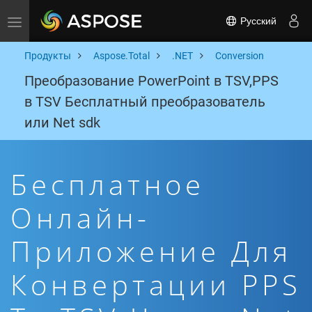
Русский
Toggle navigation
Продукты
Aspose.Total
.NET
Conversion
Преобразование PowerPoint в TSV,PPS
в TSV Бесплатный преобразователь
или Net sdk
Бесплатное
Онлайн-
Приложение Для
Конвертации PPS