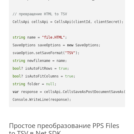
// превращение HTML to TSV
CellsApi cellsApi = CellsApi(clientId, clientSecret);

string
 name = 
"file.HTML"
;

SaveOptions saveOptions = 
new
 SaveOptions;

svaeOption.setSaveFormat(
"TSV"
string
bool
? isAutoFitRows = 
true
bool
? isAutoFitColumns = 
true
string
 folder = 
null
var
 response = cellsApi.CellsSaveAsPostDocumentSaveAs(name
Простое преобразование PPS Files
to TSV в Net SDK