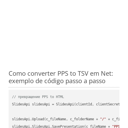
Como converter PPS to TSV em Net:
exemplo de código passo a passo
// превращение PPS to HTML
SlidesApi slidesApi = SlidesApi(clientId, clientSecret);

slidesApi.Upload(c_fileName, c_folderName + 
"/"
 + c_fileNa
slidesApi.SlidesApi.SavePresentation(c_fileName + 
"PPS"
, 