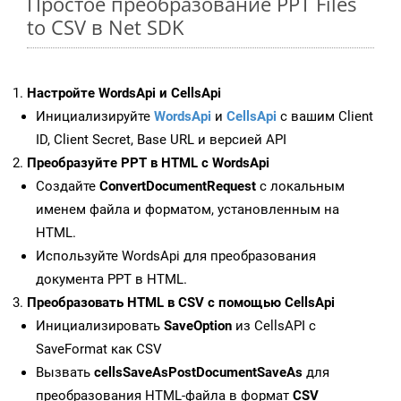
Простое преобразование PPT Files
to CSV в Net SDK
Настройте WordsApi и CellsApi
Инициализируйте
WordsApi
и
CellsApi
с вашим Client
ID, Client Secret, Base URL и версией API
Преобразуйте PPT в HTML с WordsApi
Создайте
ConvertDocumentRequest
с локальным
именем файла и форматом, установленным на
HTML.
Используйте WordsApi для преобразования
документа PPT в HTML.
Преобразовать HTML в CSV с помощью CellsApi
Инициализировать
SaveOption
из CellsAPI с
SaveFormat как CSV
Вызвать
cellsSaveAsPostDocumentSaveAs
для
преобразования HTML-файла в формат
CSV