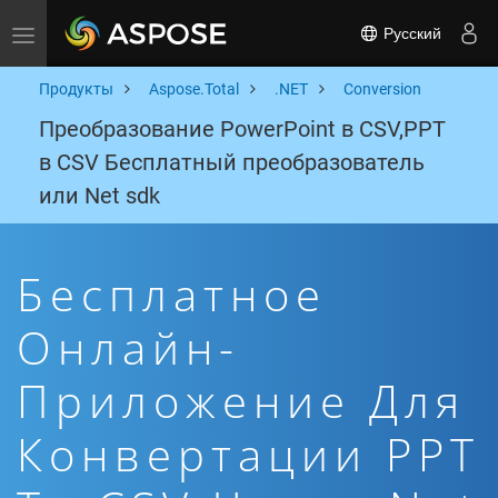
Русский
Toggle navigation
Продукты
Aspose.Total
.NET
Conversion
Преобразование PowerPoint в CSV,PPT
в CSV Бесплатный преобразователь
или Net sdk
Бесплатное
Онлайн-
Приложение Для
Конвертации PPT