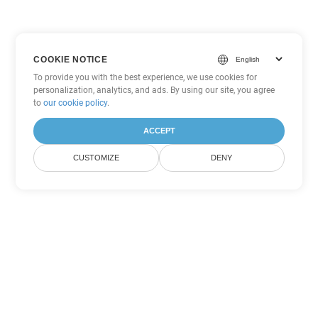
COOKIE NOTICE
To provide you with the best experience, we use cookies for
personalization, analytics, and ads. By using our site, you agree
to
our cookie policy
.
ACCEPT
CUSTOMIZE
DENY
Другие варианты
конвертации PowerPoint
Конвертировать PPT в DOC
DOC:
Microsoft Word Binary Format