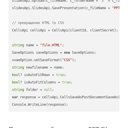
slidesApi.Upload(c_fileName, c_folderName + 
"/"
 + c_fileNa
slidesApi.SlidesApi.SavePresentation(c_fileName + 
"PPT"
, 
// превращение HTML to CSV
CellsApi cellsApi = CellsApi(clientId, clientSecret);

string
 name = 
"file.HTML"
;

SaveOptions saveOptions = 
new
 SaveOptions;

svaeOption.setSaveFormat(
"CSV"
string
bool
? isAutoFitRows = 
true
bool
? isAutoFitColumns = 
true
string
 folder = 
null
var
 response = cellsApi.CellsSaveAsPostDocumentSaveAs(name