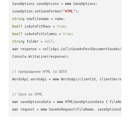
SaveOptions saveOptions = 
new
 SaveOptions;

svaeOption.setSaveFormat(
"HTML"
string
bool
? isAutoFitRows = 
true
bool
? isAutoFitColumns = 
true
string
 folder = 
null
var
 response = cellsApi.CellsSaveAsPostDocumentSaveAs(name
Console.WriteLine(response);

// превращение HTML to DOTX
WordsApi wordsApi = 
new
 WordsApi(clientId, clientSecret);

// Save as HTML
var
 saveOptionsData = 
new
 HTMLSaveOptionsData { FileName 
var
 request = 
new