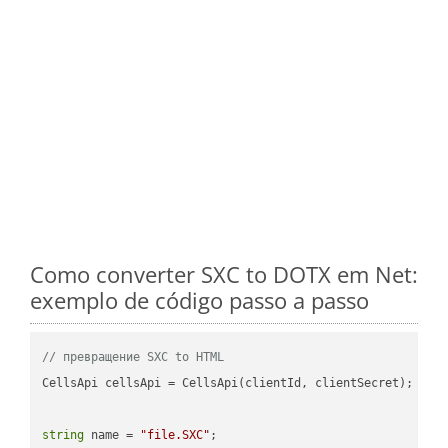
Como converter SXC to DOTX em Net:
exemplo de código passo a passo
// превращение SXC to HTML
CellsApi cellsApi = CellsApi(clientId, clientSecret);

string
 name = 
"file.SXC"
;
