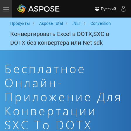
Русский
Toggle navigation
Продукты
Aspose.Total
.NET
Conversion
Конвертировать Excel в DOTX,SXC в
DOTX без конвертера или Net sdk
Бесплатное
Онлайн-
Приложение Для
Конвертации
SXC To DOTX