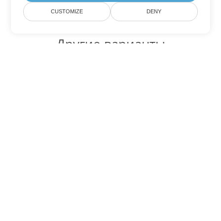
CUSTOMIZE
DENY
Другие варианты
конвертации Excel
Конвертировать SXC в DOC
DOC:
Microsoft Word Binary Format
Конвертировать SXC в DOT
DOT:
Microsoft Word Template Files
Конвертировать SXC в DOCX
DOCX:
Office 2007+ Word Document
Конвертировать SXC в DOCM
DOCM:
Microsoft Word 2007 Marco File