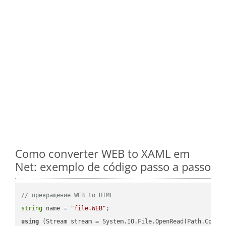
Como converter WEB to XAML em
Net: exemplo de código passo a passo
// превращение WEB to HTML
string
 name = 
"file.WEB"
using
 (Stream stream = System.IO.File.OpenRead(Path.Combin