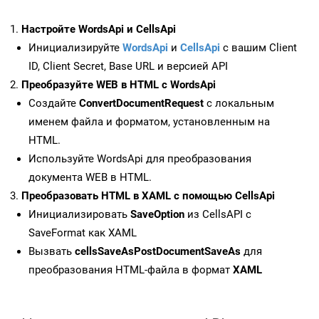
Настройте WordsApi и CellsApi
Инициализируйте
WordsApi
и
CellsApi
с вашим Client
ID, Client Secret, Base URL и версией API
Преобразуйте WEB в HTML с WordsApi
Создайте
ConvertDocumentRequest
с локальным
именем файла и форматом, установленным на
HTML.
Используйте WordsApi для преобразования
документа WEB в HTML.
Преобразовать HTML в XAML с помощью CellsApi
Инициализировать
SaveOption
из CellsAPI с
SaveFormat как XAML
Вызвать
cellsSaveAsPostDocumentSaveAs
для
преобразования HTML-файла в формат
XAML