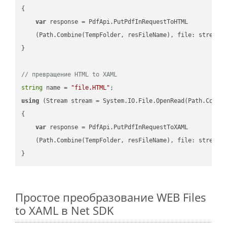
{

var
 response = PdfApi.PutPdfInRequestToHTML

    (Path.Combine(TempFolder, resFileName), file: stream);
}

// превращение HTML to XAML
string
 name = 
"file.HTML"
using
 (Stream stream = System.IO.File.OpenRead(Path.Combin
{

var
 response = PdfApi.PutPdfInRequestToXAML

    (Path.Combine(TempFolder, resFileName), file: stream);
Простое преобразование WEB Files
to XAML в Net SDK