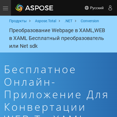
Русский
Toggle navigation
Продукты
Aspose.Total
.NET
Conversion
Преобразование Webpage в XAML,WEB
в XAML Бесплатный преобразователь
или Net sdk
Бесплатное
Онлайн-
Приложение Для
Конвертации