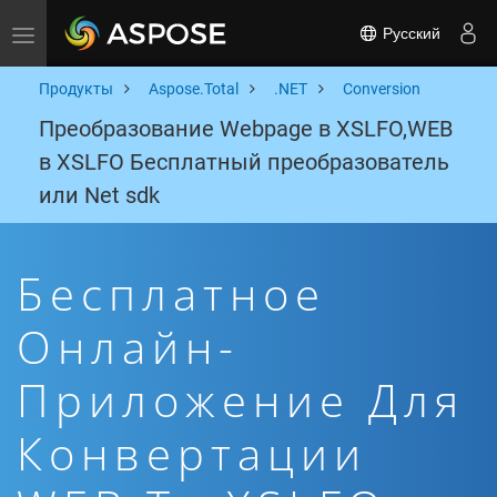
Русский
Toggle navigation
Продукты
Aspose.Total
.NET
Conversion
Преобразование Webpage в XSLFO,WEB
в XSLFO Бесплатный преобразователь
или Net sdk
Бесплатное
Онлайн-
Приложение Для
Конвертации