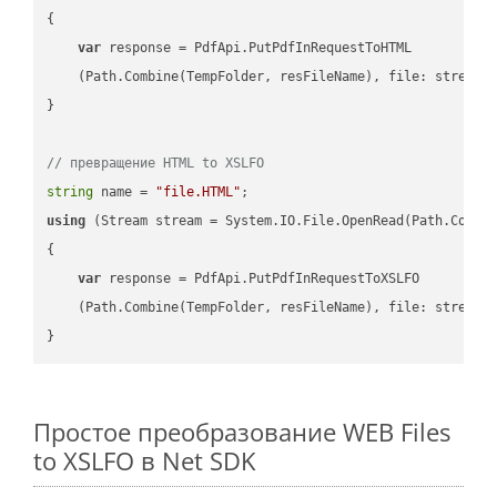
{

var
 response = PdfApi.PutPdfInRequestToHTML

    (Path.Combine(TempFolder, resFileName), file: stream);
}

// превращение HTML to XSLFO
string
 name = 
"file.HTML"
using
 (Stream stream = System.IO.File.OpenRead(Path.Combin
{

var
 response = PdfApi.PutPdfInRequestToXSLFO

    (Path.Combine(TempFolder, resFileName), file: stream);
Простое преобразование WEB Files
to XSLFO в Net SDK