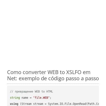
Como converter WEB to XSLFO em
Net: exemplo de código passo a passo
// превращение WEB to HTML
string
 name = 
"file.WEB"
using
 (Stream stream = System.IO.File.OpenRead(Path.Combin