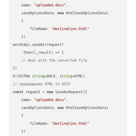
name
: 
"uploaded.docx"
,

saveOptionsData
: 
new
 HtmlSaveOptionsData(

    {

fileName
: 
"destination.html"
    })

wordsApi.saveAs(request)

    .then(
(
_result
) =>
 {

// deal with the converted file
})

%!(EXTRA 
string
=DOCX, 
string
// превращение HTML to DOTX
const
 request = 
new
 SaveAsRequest({

name
: 
"uploaded.docx"
,

saveOptionsData
: 
new
 HtmlSaveOptionsData(

    {

fileName
: 
"destination.html"
    })
