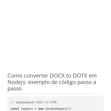
Como converter DOCX to DOTX em
Nodejs: exemplo de código passo a
passo
// превращение DOCX to HTML
const
 request = 
new
 SaveAsRequest({
