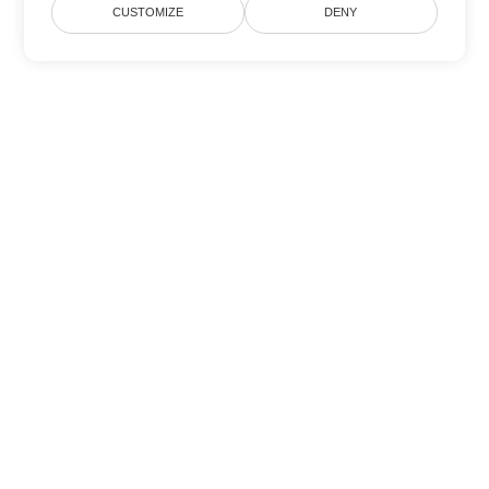
CUSTOMIZE
DENY
Другие варианты
конвертации Word
Конвертировать DOCX в DOC
DOC:
Microsoft Word Binary Format
Конвертировать DOCX в DOT
DOT:
Microsoft Word Template Files
Конвертировать DOCX в DOCM
DOCM:
Microsoft Word 2007 Marco File
Конвертировать DOCX в DOTX