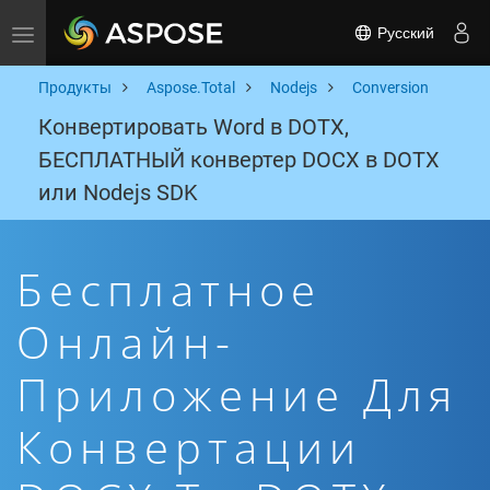
Русский
Toggle navigation
Продукты
Aspose.Total
Nodejs
Conversion
Конвертировать Word в DOTX,
БЕСПЛАТНЫЙ конвертер DOCX в DOTX
или Nodejs SDK
Бесплатное
Онлайн-
Приложение Для
Конвертации