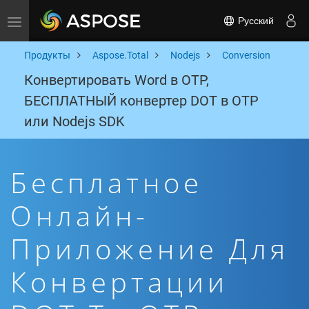
Русский
Toggle navigation
Продукты
Aspose.Total
Nodejs
Conversion
Конвертировать Word в OTP,
БЕСПЛАТНЫЙ конвертер DOT в OTP
или Nodejs SDK
Бесплатное
Онлайн-
Приложение Для
Конвертации