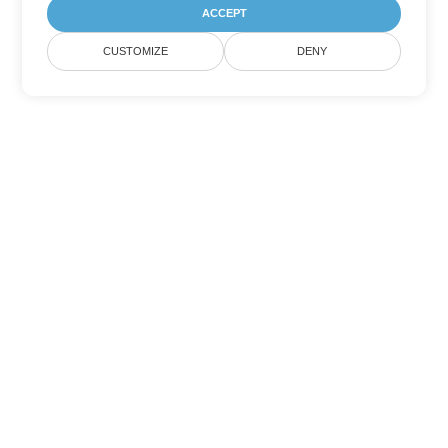
ACCEPT
CUSTOMIZE
DENY
Другие варианты
конвертации Word
Конвертировать DOT в DOC
DOC:
Microsoft Word Binary Format
Конвертировать DOT в DOCX
DOCX:
Office 2007+ Word Document
Конвертировать DOT в DOCM
DOCM:
Microsoft Word 2007 Marco File