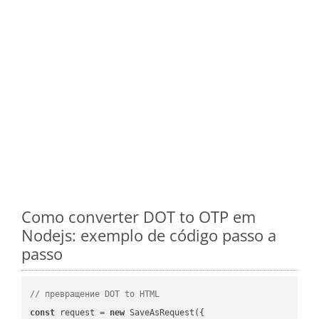
Como converter DOT to OTP em
Nodejs: exemplo de código passo a
passo
// превращение DOT to HTML
const
 request = 
new
 SaveAsRequest({
