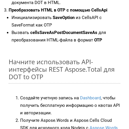
документа DOT в HTML.
Преобразовать HTML в OTP с помощью CellsApi
Инициализировать
SaveOption
из CellsAPI с
SaveFormat как OTP
Вызвать
cellsSaveAsPostDocumentSaveAs
для
преобразования HTML-файла в формат
OTP
Начните использовать API-
интерфейсы REST Aspose.Total для
DOT to OTP
Создайте учетную запись на
Dashboard
, чтобы
получить бесплатную информацию о квотах API
и авторизации.
Получите Aspose.Words и Aspose.Cells Cloud
SDK для исходного кода Nodejs с
Aspose.Words