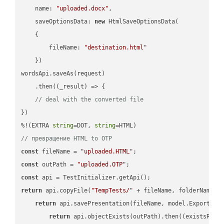
name
: 
"uploaded.docx"
,

saveOptionsData
: 
new
 HtmlSaveOptionsData(

    {

fileName
: 
"destination.html"
    })

wordsApi.saveAs(request)

    .then(
(
_result
) =>
 {

// deal with the converted file
})

%!(EXTRA 
string
=DOT, 
string
// превращение HTML to OTP
const
 fileName = 
"uploaded.HTML"
const
 outPath = 
"uploaded.OTP"
const
return
 api.copyFile(
"TempTests/"
 + fileName, folderName +
return
 api.savePresentation(fileName, model.ExportFor
return
 api.objectExists(outPath).then(
(
existsResu