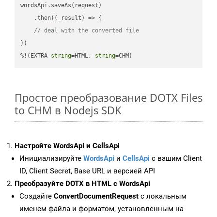
wordsApi.saveAs(request)

    .then(
(
_result
) =>
 {

// deal with the converted file
})

%!(EXTRA 
string
=HTML, 
string
=CHM)
Простое преобразование DOTX Files
to CHM в Nodejs SDK
Настройте WordsApi и CellsApi
Инициализируйте
WordsApi
и
CellsApi
с вашим Client
ID, Client Secret, Base URL и версией API
Преобразуйте DOTX в HTML с WordsApi
Создайте
ConvertDocumentRequest
с локальным
именем файла и форматом, установленным на