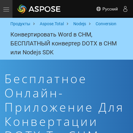
Русский
Toggle navigation
Продукты
Aspose.Total
Nodejs
Conversion
Конвертировать Word в CHM,
БЕСПЛАТНЫЙ конвертер DOTX в CHM
или Nodejs SDK
Бесплатное
Онлайн-
Приложение Для
Конвертации