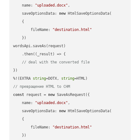
name
: 
"uploaded.docx"
,

saveOptionsData
: 
new
 HtmlSaveOptionsData(

    {

fileName
: 
"destination.html"
    })

wordsApi.saveAs(request)

    .then(
(
_result
) =>
 {

// deal with the converted file
})

%!(EXTRA 
string
=DOTX, 
string
// превращение HTML to CHM
const
 request = 
new
 SaveAsRequest({

name
: 
"uploaded.docx"
,

saveOptionsData
: 
new
 HtmlSaveOptionsData(

    {

fileName
: 
"destination.html"
    })
