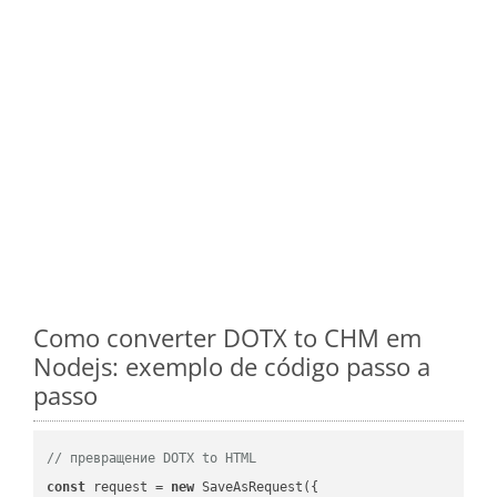
Como converter DOTX to CHM em
Nodejs: exemplo de código passo a
passo
// превращение DOTX to HTML
const
 request = 
new
 SaveAsRequest({
