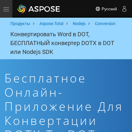
Русский
Toggle navigation
Продукты
Aspose.Total
Nodejs
Conversion
Конвертировать Word в DOT,
БЕСПЛАТНЫЙ конвертер DOTX в DOT
или Nodejs SDK
Бесплатное
Онлайн-
Приложение Для
Конвертации