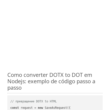
Como converter DOTX to DOT em
Nodejs: exemplo de código passo a
passo
// превращение DOTX to HTML
const
 request = 
new
 SaveAsRequest({
