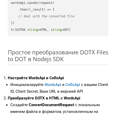
wordsApi.saveAs(request)

    .then(
(
_result
) =>
 {

// deal with the converted file
})

%!(EXTRA 
string
=HTML, 
string
=DOT)
Простое преобразование DOTX Files
to DOT в Nodejs SDK
Настройте WordsApi и CellsApi
Инициализируйте
WordsApi
и
CellsApi
с вашим Client
ID, Client Secret, Base URL и версией API
Преобразуйте DOTX в HTML с WordsApi
Создайте
ConvertDocumentRequest
с локальным
именем файла и форматом, установленным на