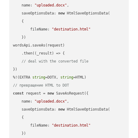
name
: 
"uploaded.docx"
,

saveOptionsData
: 
new
 HtmlSaveOptionsData(

    {

fileName
: 
"destination.html"
    })

wordsApi.saveAs(request)

    .then(
(
_result
) =>
 {

// deal with the converted file
})

%!(EXTRA 
string
=DOTX, 
string
// превращение HTML to DOT
const
 request = 
new
 SaveAsRequest({

name
: 
"uploaded.docx"
,

saveOptionsData
: 
new
 HtmlSaveOptionsData(

    {

fileName
: 
"destination.html"
    })
