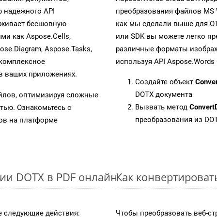
 надежного API
преобразования файлов MS 
рживает бесшовную
как мы сделали выше для O
ми как Aspose.Cells,
или SDK вы можете легко п
pose.Diagram, Aspose.Tasks,
различные форматы изображен
 комплексное
используя API Aspose.Words 
в ваших приложениях.
Создайте объект
Conve
DOTX документа
айлов, оптимизируя сложные
Вызвать метод
Convert
тью. Ознакомьтесь с
преобразования из DO
в на платформе
ии DOTX в PDF онлайн
Как конвертироват
 следующие действия:
Чтобы преобразовать веб-ст