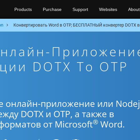
Products
Purchase
Support
Websites
About
on
Конвертировать Word в OTP, БЕСПЛАТНЫЙ конвертер DOTX в 
Онлайн-Приложени
ции DOTX To OTP
е онлайн-приложение или Nodej
жду DOTX и OTP, а также в
®
орматов от Microsoft
Word.