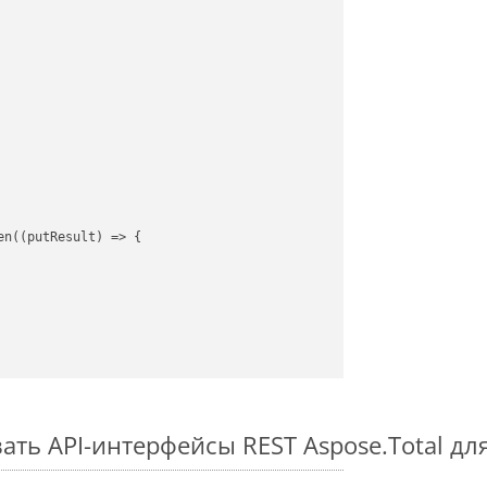
en(
(
putResult
) =>
 {

ть API-интерфейсы REST Aspose.Total дл