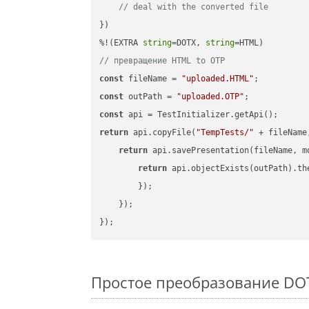
// deal with the converted file
})

%!(EXTRA 
string
=DOTX, 
string
// превращение HTML to OTP
const
 fileName = 
"uploaded.HTML"
const
 outPath = 
"uploaded.OTP"
const
return
 api.copyFile(
"TempTests/"
 + fileName
return
 api.savePresentation(fileName, m
return
 api.objectExists(outPath).th
        });

    });

Простое преобразование DOTX