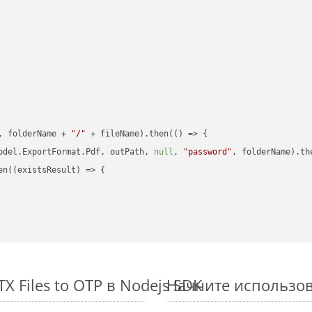
, folderName + 
"/"
 + fileName).then(
() =>
 {

odel.ExportFormat.Pdf, outPath, 
null
, 
"password"
, folderName).th
en(
(
existsResult
) =>
 {

 Files to OTP в Nodejs SDK
Начните использова