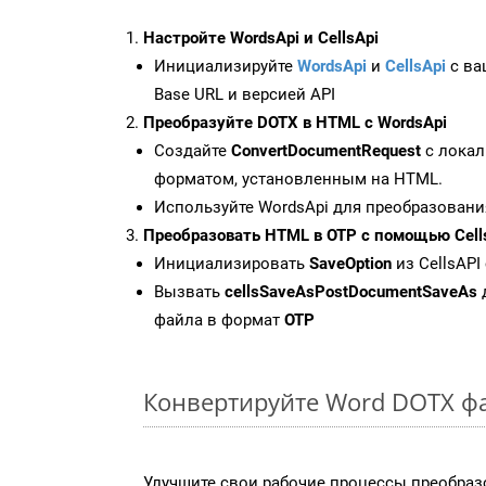
Настройте WordsApi и CellsApi
Инициализируйте
WordsApi
и
CellsApi
с ваш
Base URL и версией API
Преобразуйте DOTX в HTML с WordsApi
Создайте
ConvertDocumentRequest
с локал
форматом, установленным на HTML.
Используйте WordsApi для преобразовани
Преобразовать HTML в OTP с помощью Cell
Инициализировать
SaveOption
из CellsAPI
Вызвать
cellsSaveAsPostDocumentSaveAs
файла в формат
OTP
Конвертируйте Word DOTX ф
Улучшите свои рабочие процессы преобраз