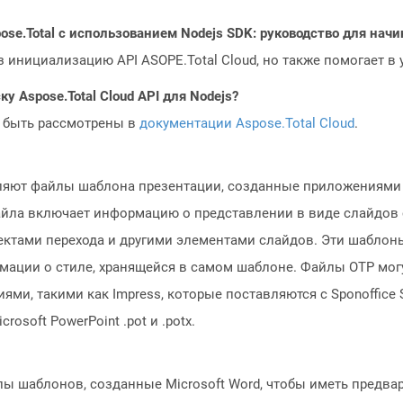
ose.Total с использованием Nodejs SDK: руководство для на
з инициализацию API ASOPE.Total Cloud, но также помогает в
у Aspose.Total Cloud API для Nodejs?
 быть рассмотрены в
документации Aspose.Total Cloud
.
ляют файлы шаблона презентации, созданные приложениями 
айла включает информацию о представлении в виде слайдов с
тами перехода и другими элементами слайдов. Эти шаблоны
мации о стиле, хранящейся в самом шаблоне. Файлы OTP мог
, такими как Impress, которые поставляются с Sponoffice Su
soft PowerPoint .pot и .potx.
ы шаблонов, созданные Microsoft Word, чтобы иметь предв