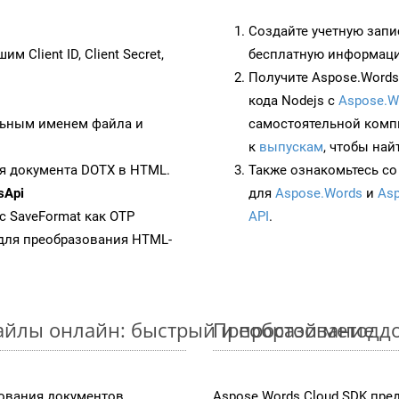
Создайте учетную запи
им Client ID, Client Secret,
бесплатную информацию
Получите Aspose.Words 
кода Nodejs с
Aspose.W
ьным именем файла и
самостоятельной комп
к
выпускам
, чтобы най
я документа DOTX в HTML.
Также ознакомьтесь со
sApi
для
Aspose.Words
и
Asp
 с SaveFormat как OTP
API
.
для преобразования HTML-
айлы онлайн: быстрый и простой метод
Преобразование д
ования документов,
Aspose.Words Cloud SDK пре