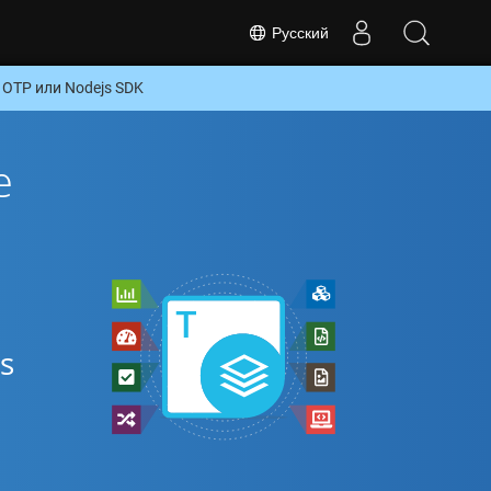
Русский
OTP или Nodejs SDK
е
s