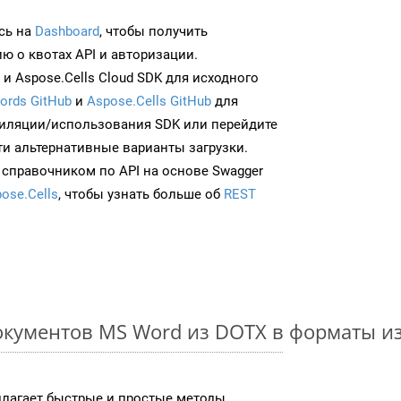
сь на
Dashboard
, чтобы получить
 о квотах API и авторизации.
и Aspose.Cells Cloud SDK для исходного
ords GitHub
и
Aspose.Cells GitHub
для
иляции/использования SDK или перейдите
ти альтернативные варианты загрузки.
 справочником по API на основе Swagger
ose.Cells
, чтобы узнать больше об
REST
окументов MS Word из DOTX в форматы и
длагает быстрые и простые методы