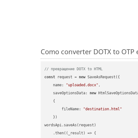
Como converter DOTX to OTP e
// превращение DOTX to HTML
const
 request = 
new
 SaveAsRequest({

name
: 
"uploaded.docx"
,

saveOptionsData
: 
new
 HtmlSaveOptionsData
    {

fileName
: 
"destination.html"
    })

wordsApi.saveAs(request)

    .then(
(
_result
) =>
 {
