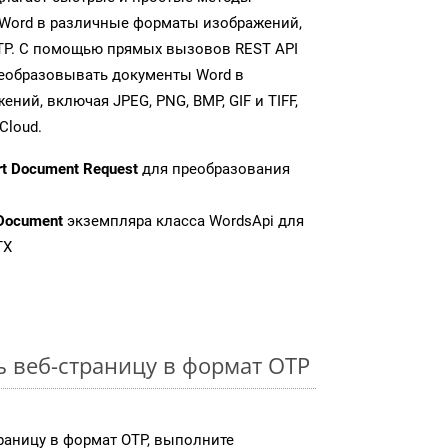
Word в различные форматы изображений,
TP. С помощью прямых вызовов REST API
реобразовывать документы Word в
ий, включая JPEG, PNG, BMP, GIF и TIFF,
Cloud.
rt Document Request
для преобразования
Document
экземпляра класса WordsApi для
TX
ь веб-страницу в формат OTP
раницу в формат OTP, выполните