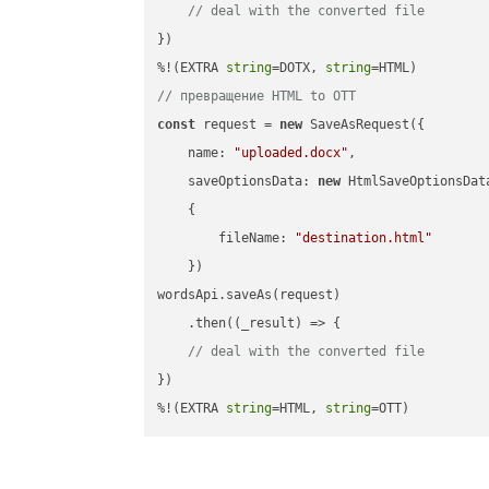
// deal with the converted file
})

%!(EXTRA 
string
=DOTX, 
string
// превращение HTML to OTT
const
 request = 
new
 SaveAsRequest({

name
: 
"uploaded.docx"
,

saveOptionsData
: 
new
 HtmlSaveOptionsData
    {

fileName
: 
"destination.html"
    })

wordsApi.saveAs(request)

    .then(
(
_result
) =>
 {

// deal with the converted file
})

%!(EXTRA 
string
=HTML, 
string
=OTT)