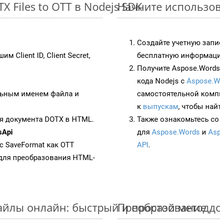
 Files to OTT в Nodejs SDK
Начните использова
Создайте учетную запи
им Client ID, Client Secret,
бесплатную информацию
Получите Aspose.Words 
кода Nodejs с
Aspose.W
ьным именем файла и
самостоятельной комп
к
выпускам
, чтобы най
я документа DOTX в HTML.
Также ознакомьтесь со
sApi
для
Aspose.Words
и
Asp
 с SaveFormat как OTT
API
.
для преобразования HTML-
айлы онлайн: быстрый и простой метод
Преобразование д