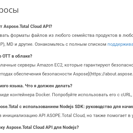
просы
Aspose.Total Cloud API?
овать форматы файлов из любого семейства продуктов в любое
MP), MD и другие. Ознакомьтесь с полным списком
поддержив
 OTT в облаке?
блачные серверы Amazon EC2, которые гарантируют безопасно
одах обеспечения безопасности Aspose](https://about.aspose.c
мого языка. Что я должен делать?
 виде контейнера Docker. Попробуйте использовать его с cURL
ose.Total с использованием Nodejs SDK: руководство для на
з инициализацию API ASOPE.Total Cloud, но также помогает в
у Aspose.Total Cloud API для Nodejs?