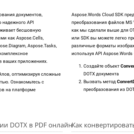
ования документов,
Aspose.Words Cloud SDK пре
 надежного API
преобразования файлов MS 
рживает бесшовную
как мы сделали выше для O
ми как Aspose.Cells,
или SDK вы можете легко п
pose.Diagram, Aspose.Tasks,
различные форматы изображен
 комплексное
используя API Aspose.Words 
в ваших приложениях.
Создайте объект
Conve
DOTX документа
айлов, оптимизируя сложные
Вызвать метод
Convert
тью. Ознакомьтесь с
преобразования из DO
в на платформе
ии DOTX в PDF онлайн
Как конвертироват