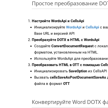
Простое преобразование DOTX
Настройте WordsApi и CellsApi
Инициализируйте
WordsApi
и
CellsApi
с ваш
Base URL и версией API
Преобразуйте DOTX в HTML с WordsApi
Создайте
ConvertDocumentRequest
с локал
форматом, установленным на HTML.
Используйте WordsApi для преобразовани
Преобразовать HTML в OTT с помощью Cell
Инициализировать
SaveOption
из CellsAPI
Вызвать
cellsSaveAsPostDocumentSaveAs
файла в формат
OTT
Конвертируйте Word DOTX ф