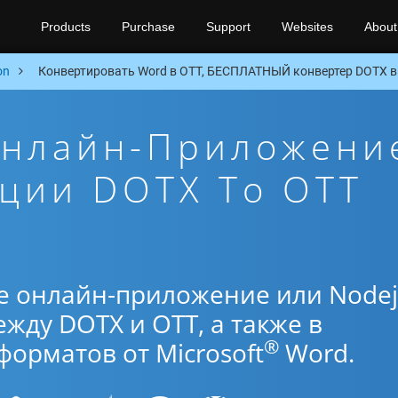
Products
Purchase
Support
Websites
About
on
Конвертировать Word в OTT, БЕСПЛАТНЫЙ конвертер DOTX в 
Онлайн-Приложени
ции DOTX To OTT
е онлайн-приложение или Nodej
жду DOTX и OTT, а также в
®
орматов от Microsoft
Word.