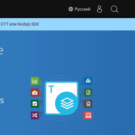
Русский
OTT или Nodejs SDK
е
s