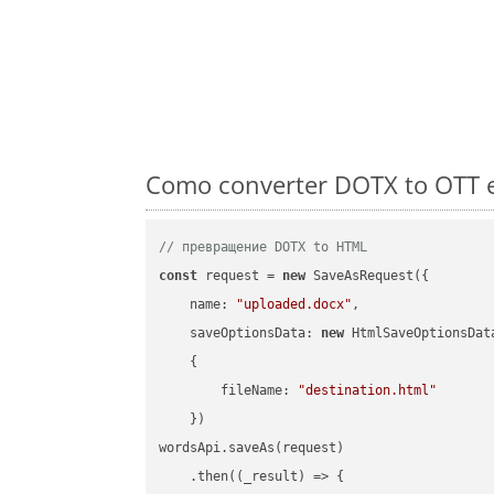
Como converter DOTX to OTT e
// превращение DOTX to HTML
const
 request = 
new
 SaveAsRequest({

name
: 
"uploaded.docx"
,

saveOptionsData
: 
new
 HtmlSaveOptionsData
    {

fileName
: 
"destination.html"
    })

wordsApi.saveAs(request)

    .then(
(
_result
) =>
 {
