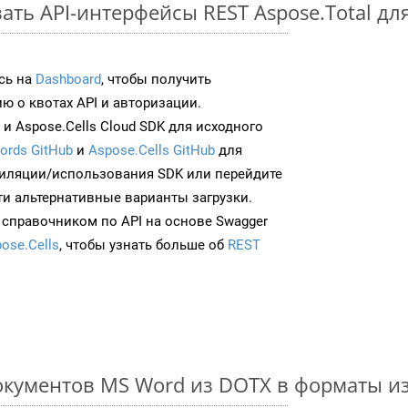
ть API-интерфейсы REST Aspose.Total дл
сь на
Dashboard
, чтобы получить
 о квотах API и авторизации.
и Aspose.Cells Cloud SDK для исходного
ords GitHub
и
Aspose.Cells GitHub
для
иляции/использования SDK или перейдите
ти альтернативные варианты загрузки.
 справочником по API на основе Swagger
ose.Cells
, чтобы узнать больше об
REST
окументов MS Word из DOTX в форматы и