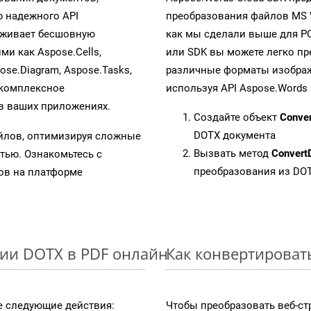
 надежного API
преобразования файлов MS 
рживает бесшовную
как мы сделали выше для P
ми как Aspose.Cells,
или SDK вы можете легко п
pose.Diagram, Aspose.Tasks,
различные форматы изображен
 комплексное
используя API Aspose.Words 
в ваших приложениях.
Создайте объект
Conve
DOTX документа
айлов, оптимизируя сложные
Вызвать метод
Convert
тью. Ознакомьтесь с
преобразования из DO
в на платформе
ии DOTX в PDF онлайн
Как конвертироват
 следующие действия:
Чтобы преобразовать веб-ст