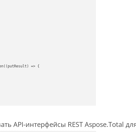
en(
(
putResult
) =>
 {

ть API-интерфейсы REST Aspose.Total дл