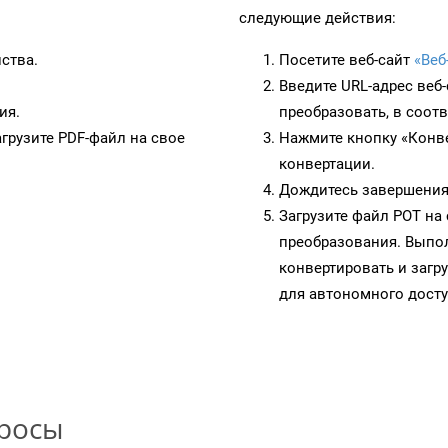
следующие действия:
ства.
Посетите веб-сайт
«Веб
Введите URL-адрес веб
ия.
преобразовать, в соот
грузите PDF-файл на свое
Нажмите кнопку «Конве
конвертации.
Дождитесь завершения
Загрузите файл POT на
преобразования. Выпол
конвертировать и загр
для автономного досту
просы