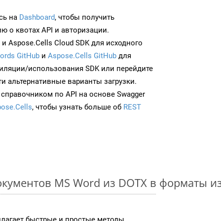
сь на
Dashboard
, чтобы получить
 о квотах API и авторизации.
и Aspose.Cells Cloud SDK для исходного
ords GitHub
и
Aspose.Cells GitHub
для
иляции/использования SDK или перейдите
ти альтернативные варианты загрузки.
 справочником по API на основе Swagger
ose.Cells
, чтобы узнать больше об
REST
окументов MS Word из DOTX в форматы и
длагает быстрые и простые методы