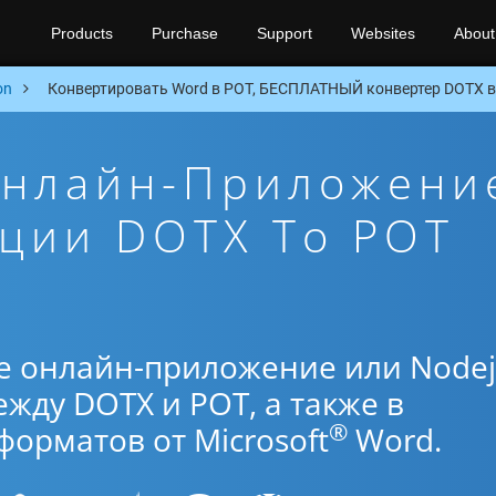
Products
Purchase
Support
Websites
About
on
Конвертировать Word в POT, БЕСПЛАТНЫЙ конвертер DOTX в 
Онлайн-Приложени
ции DOTX To POT
е онлайн-приложение или Nodej
жду DOTX и POT, а также в
®
орматов от Microsoft
Word.