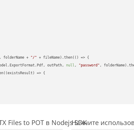
, folderName + 
"/"
 + fileName).then(
() =>
 {

odel.ExportFormat.Pdf, outPath, 
null
, 
"password"
, folderName).th
en(
(
existsResult
) =>
 {

 Files to POT в Nodejs SDK
Начните использова