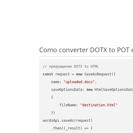
Como converter DOTX to POT e
// превращение DOTX to HTML
const
 request = 
new
 SaveAsRequest({

name
: 
"uploaded.docx"
,

saveOptionsData
: 
new
 HtmlSaveOptionsData
    {

fileName
: 
"destination.html"
    })

wordsApi.saveAs(request)

    .then(
(
_result
) =>
 {
