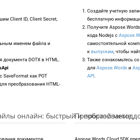
Создайте учетную запи
им Client ID, Client Secret,
бесплатную информацию
Получите Aspose.Words 
кода Nodejs с
Aspose.W
ьным именем файла и
самостоятельной комп
к
выпускам
, чтобы най
я документа DOTX в HTML.
Также ознакомьтесь со
sApi
для
Aspose.Words
и
Asp
 с SaveFormat как POT
API
.
для преобразования HTML-
айлы онлайн: быстрый и простой метод
Преобразование д
ования документов,
Aspose.Words Cloud SDK пре