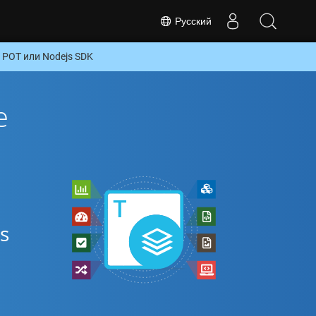
Русский
POT или Nodejs SDK
е
s