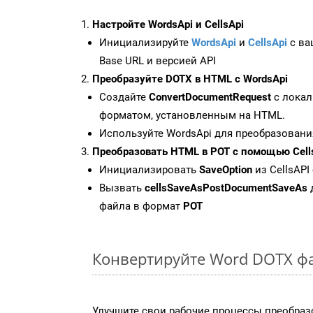
Настройте WordsApi и CellsApi
Инициализируйте
WordsApi
и
CellsApi
с ваш
Base URL и версией API
Преобразуйте DOTX в HTML с WordsApi
Создайте
ConvertDocumentRequest
с локал
форматом, установленным на HTML.
Используйте WordsApi для преобразовани
Преобразовать HTML в POT с помощью Cell
Инициализировать
SaveOption
из CellsAPI
Вызвать
cellsSaveAsPostDocumentSaveAs
файла в формат
POT
Конвертируйте Word DOTX ф
Улучшите свои рабочие процессы преобраз