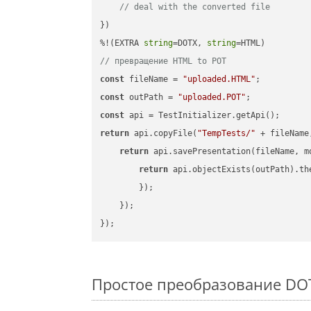
// deal with the converted file
})

%!(EXTRA 
string
=DOTX, 
string
// превращение HTML to POT
const
 fileName = 
"uploaded.HTML"
const
 outPath = 
"uploaded.POT"
const
return
 api.copyFile(
"TempTests/"
 + fileName
return
 api.savePresentation(fileName, m
return
 api.objectExists(outPath).th
        });

    });

Простое преобразование DOTX