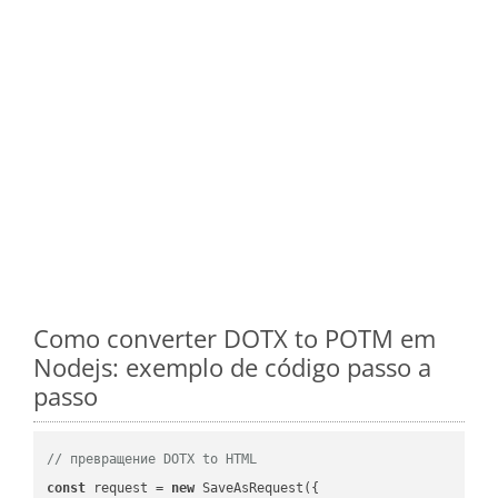
Como converter DOTX to POTM em
Nodejs: exemplo de código passo a
passo
// превращение DOTX to HTML
const
 request = 
new
 SaveAsRequest({
