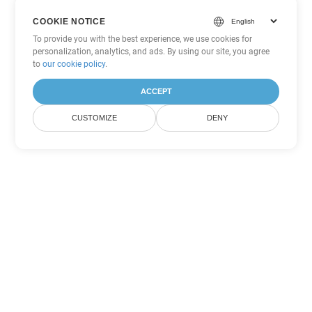
COOKIE NOTICE
To provide you with the best experience, we use cookies for
personalization, analytics, and ads. By using our site, you agree
to
our cookie policy
.
ACCEPT
CUSTOMIZE
DENY
Другие варианты
конвертации Word
Конвертировать DOTX в DOC
DOC:
Microsoft Word Binary Format
Конвертировать DOTX в DOT