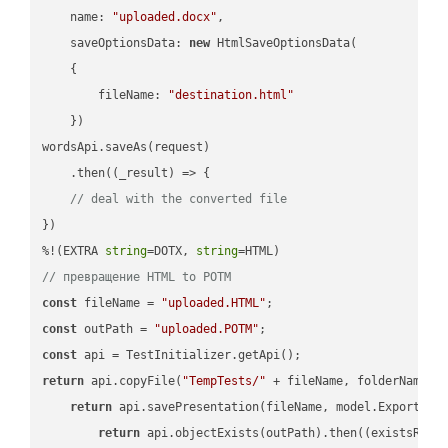
name
: 
"uploaded.docx"
,

saveOptionsData
: 
new
 HtmlSaveOptionsData(

    {

fileName
: 
"destination.html"
    })

wordsApi.saveAs(request)

    .then(
(
_result
) =>
 {

// deal with the converted file
})

%!(EXTRA 
string
=DOTX, 
string
// превращение HTML to POTM
const
 fileName = 
"uploaded.HTML"
const
 outPath = 
"uploaded.POTM"
const
return
 api.copyFile(
"TempTests/"
 + fileName, folderName +
return
 api.savePresentation(fileName, model.ExportFor
return
 api.objectExists(outPath).then(
(
existsResu