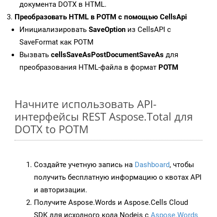
документа DOTX в HTML.
Преобразовать HTML в POTM с помощью CellsApi
Инициализировать
SaveOption
из CellsAPI с
SaveFormat как POTM
Вызвать
cellsSaveAsPostDocumentSaveAs
для
преобразования HTML-файла в формат
POTM
Начните использовать API-
интерфейсы REST Aspose.Total для
DOTX to POTM
Создайте учетную запись на
Dashboard
, чтобы
получить бесплатную информацию о квотах API
и авторизации.
Получите Aspose.Words и Aspose.Cells Cloud
SDK для исходного кода Nodejs с
Aspose.Words