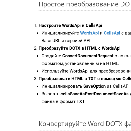
Простое преобразование DOTX
Настройте WordsApi и CellsApi
Инициализируйте
WordsApi
и
CellsApi
с ваш
Base URL и версией API
Преобразуйте DOTX в HTML с WordsApi
Создайте
ConvertDocumentRequest
с локал
форматом, установленным на HTML.
Используйте WordsApi для преобразовани
Преобразовать HTML в TXT с помощью Cell
Инициализировать
SaveOption
из CellsAPI
Вызвать
cellsSaveAsPostDocumentSaveAs
файла в формат
TXT
Конвертируйте Word DOTX ф