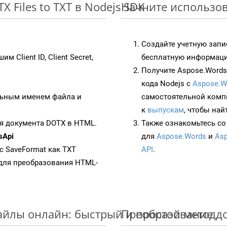
 Files to TXT в Nodejs SDK
Начните использова
Создайте учетную запи
им Client ID, Client Secret,
бесплатную информацию
Получите Aspose.Words 
кода Nodejs с
Aspose.W
ьным именем файла и
самостоятельной комп
к
выпускам
, чтобы най
я документа DOTX в HTML.
Также ознакомьтесь со
sApi
для
Aspose.Words
и
Asp
 с SaveFormat как TXT
API
.
для преобразования HTML-
айлы онлайн: быстрый и простой метод
Преобразование д