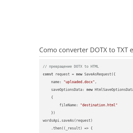
Como converter DOTX to TXT e
// превращение DOTX to HTML
const
 request = 
new
 SaveAsRequest({

name
: 
"uploaded.docx"
,

saveOptionsData
: 
new
 HtmlSaveOptionsData
    {

fileName
: 
"destination.html"
    })

wordsApi.saveAs(request)

    .then(
(
_result
) =>
 {
