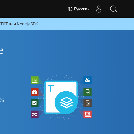
Русский
TXT или Nodejs SDK
е
s