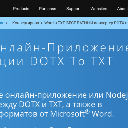
Products
Purchase
Support
Websites
About
on
Конвертировать Word в TXT, БЕСПЛАТНЫЙ конвертер DOTX в 
Онлайн-Приложени
ции DOTX To TXT
е онлайн-приложение или Nodej
жду DOTX и TXT, а также в
®
орматов от Microsoft
Word.