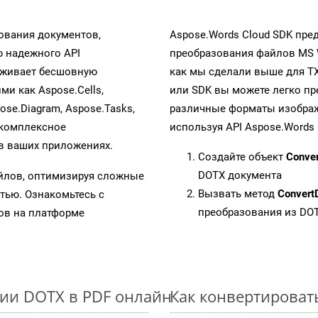
ования документов,
Aspose.Words Cloud SDK пре
 надежного API
преобразования файлов MS 
рживает бесшовную
как мы сделали выше для T
ми как Aspose.Cells,
или SDK вы можете легко п
pose.Diagram, Aspose.Tasks,
различные форматы изображен
 комплексное
используя API Aspose.Words 
в ваших приложениях.
Создайте объект
Conve
DOTX документа
айлов, оптимизируя сложные
Вызвать метод
Convert
тью. Ознакомьтесь с
преобразования из DO
в на платформе
ии DOTX в PDF онлайн
Как конвертироват