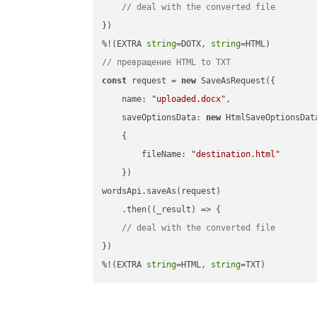
// deal with the converted file
})

%!(EXTRA 
string
=DOTX, 
string
// превращение HTML to TXT
const
 request = 
new
 SaveAsRequest({

name
: 
"uploaded.docx"
,

saveOptionsData
: 
new
 HtmlSaveOptionsData
    {

fileName
: 
"destination.html"
    })

wordsApi.saveAs(request)

    .then(
(
_result
) =>
 {

// deal with the converted file
})

%!(EXTRA 
string
=HTML, 
string
=TXT)