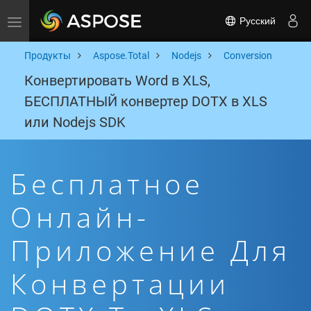
Русский
Toggle navigation
Продукты
Aspose.Total
Nodejs
Conversion
Конвертировать Word в XLS,
БЕСПЛАТНЫЙ конвертер DOTX в XLS
или Nodejs SDK
Бесплатное
Онлайн-
Приложение Для
Конвертации