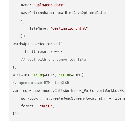
name
: 
"uploaded.docx"
,

saveOptionsData
: 
new
 HtmlSaveOptionsData(

    {

fileName
: 
"destination.html"
    })

wordsApi.saveAs(request)

    .then(
(
_result
) =>
 {

// deal with the converted file
})

%!(EXTRA 
string
=DOTX, 
string
// превращение HTML to XLSB
var
 req = 
new
 model.CellsWorkbook_PutConvertWorkbookReques
workbook
 : fs.createReadStream(localPath  + filename 
format
 : 
"XLSB"
,
