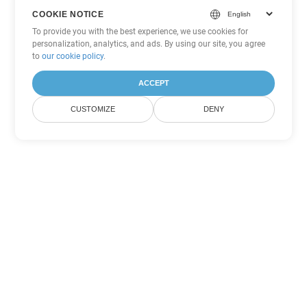
COOKIE NOTICE
To provide you with the best experience, we use cookies for
personalization, analytics, and ads. By using our site, you agree
to
our cookie policy
.
ACCEPT
CUSTOMIZE
DENY
Другие варианты
конвертации Word
Конвертировать DOTX в DOC
DOC:
Microsoft Word Binary Format
Конвертировать DOTX в DOT