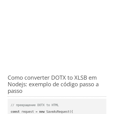
Como converter DOTX to XLSB em
Nodejs: exemplo de código passo a
passo
// превращение DOTX to HTML
const
 request = 
new
 SaveAsRequest({
