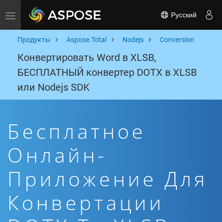
Русский
Toggle navigation
Продукты
Aspose.Total
Nodejs
Conversion
Конвертировать Word в XLSB,
БЕСПЛАТНЫЙ конвертер DOTX в XLSB
или Nodejs SDK
Бесплатное
Онлайн-
Приложение Для
Конвертации