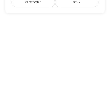
CUSTOMIZE
DENY
Другие варианты
конвертации Word
Конвертировать DOTX в DOC
DOC:
Microsoft Word Binary Format
Конвертировать DOTX в DOT
DOT:
Microsoft Word Template Files
Конвертировать DOTX в DOCX
DOCX:
Office 2007+ Word Document
Конвертировать DOTX в DOCM