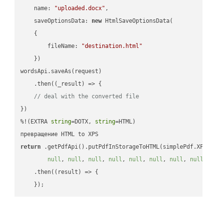
name
: 
"uploaded.docx"
,

saveOptionsData
: 
new
 HtmlSaveOptionsData(

    {

fileName
: 
"destination.html"
    })

wordsApi.saveAs(request)

    .then(
(
_result
) =>
 {

// deal with the converted file
})

%!(EXTRA 
string
=DOTX, 
string
=HTML)

return
 .getPdfApi().putPdfInStorageToHTML(simplePdf.XPS, 
null
, 
null
, 
null
, 
null
, 
null
, 
null
, 
null
, 
null
, 
n
    .then(
(
result
) =>
 {
