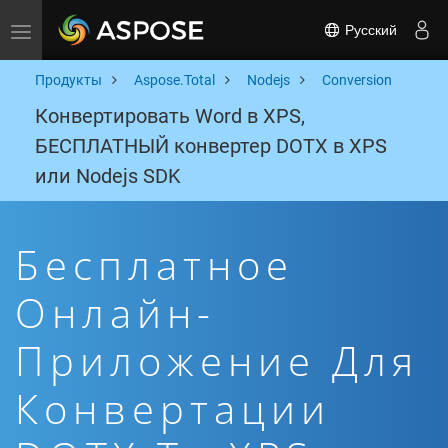
Русский
Toggle navigation
Продукты
Aspose.Total
Nodejs
Conversion
Конвертировать Word в XPS,
БЕСПЛАТНЫЙ конвертер DOTX в XPS
или Nodejs SDK
Бесплатное
Онлайн-
Приложение Для
Конвертации