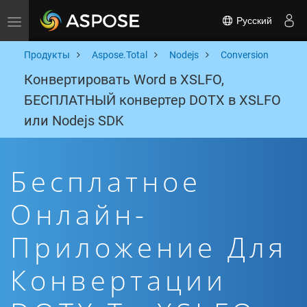
Русский
Toggle navigation
Продукты
Aspose.Total
Nodejs
Conversion
Конвертировать Word в XSLFO,
БЕСПЛАТНЫЙ конвертер DOTX в XSLFO
или Nodejs SDK
Бесплатное
Онлайн-
Приложение Для
Конвертации