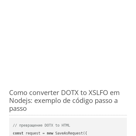
Como converter DOTX to XSLFO em
Nodejs: exemplo de código passo a
passo
// превращение DOTX to HTML
const
 request = 
new
 SaveAsRequest({
