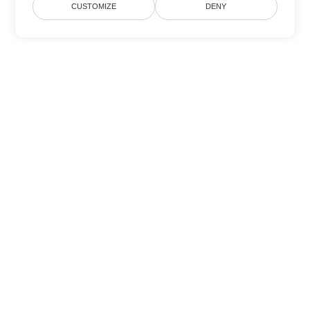
CUSTOMIZE
DENY
Другие варианты
конвертации Word
Конвертировать DOTX в DOC
DOC:
Microsoft Word Binary Format
Конвертировать DOTX в DOT
DOT:
Microsoft Word Template Files
Конвертировать DOTX в DOCX
DOCX:
Office 2007+ Word Document
Конвертировать DOTX в DOCM