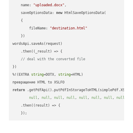
name
: 
"uploaded.docx"
,

saveOptionsData
: 
new
 HtmlSaveOptionsData(

    {

fileName
: 
"destination.html"
    })

wordsApi.saveAs(request)

    .then(
(
_result
) =>
 {

// deal with the converted file
})

%!(EXTRA 
string
=DOTX, 
string
=HTML)

return
 .getPdfApi().putPdfInStorageToHTML(simplePdf.XSLFO
null
, 
null
, 
null
, 
null
, 
null
, 
null
, 
null
, 
null
, 
n
    .then(
(
result
) =>
 {
