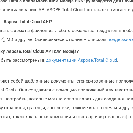
ose.Total с использованием Nodejs SDK: руководство для на
з инициализацию API ASOPE.Total Cloud, но также помогает в
Aspose.Total Cloud API?
овать форматы файлов из любого семейства продуктов в любое
MP), MD и другие. Ознакомьтесь с полным списком
поддержив
у Aspose.Total Cloud API для Nodejs?
 быть рассмотрены в
документации Aspose.Total Cloud
.
ляют собой шаблонные документы, сгенерированные приложе
t Oasis. Они создаются с помощью приложений для текстовы
жать настройки, которые можно использовать для создания н
у страницы, границы, заголовки, нижние колонтитулы и друг
нтах, таких как бланки компании и стандартизированные фо