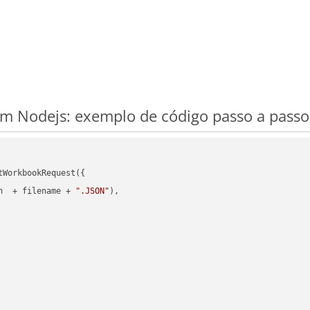
m Nodejs: exemplo de código passo a passo
WorkbookRequest({

h  + filename + 
".JSON"
),
