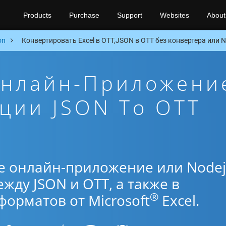
Products
Purchase
Support
Websites
About
on
Конвертировать Excel в OTT,JSON в OTT без конвертера или N
Онлайн-Приложени
ции JSON To OTT
е онлайн-приложение или Nodej
жду JSON и OTT, а также в
®
орматов от Microsoft
Excel.