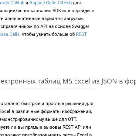
ords GitHub
и
Aspose.Cells GitHub
для
иляции/использования SDK или перейдите
ти альтернативные варианты загрузки.
 справочником по API на основе Swagger
ose.Cells
, чтобы узнать больше об
REST
ектронных таблиц MS Excel из JSON в ф
доставляет быстрые и простые решения для
Excel в различные форматы изображений,
демонстрированному выше для OTT.
зуете ли вы прямые вызовы REST API или
 позволяют преобразовывать листы Excel в