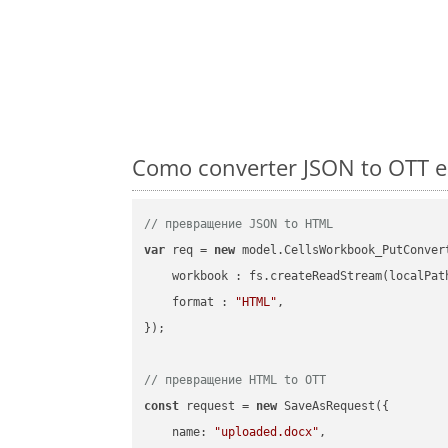
Como converter JSON to OTT e
// превращение JSON to HTML
var
 req = 
new
 model.CellsWorkbook_PutConvert
workbook
 : fs.createReadStream(localPat
format
 : 
"HTML"
,

});

// превращение HTML to OTT
const
 request = 
new
 SaveAsRequest({

name
: 
"uploaded.docx"
,
