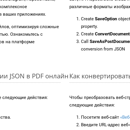
 комплексное
различные форматы изображен
в ваших приложениях.
Create
SaveOption
object
property.
айлов, оптимизируя сложные
Create
ConvertDocument
тью. Ознакомьтесь с
Call
SaveAsPostDocume
в на платформе
conversion from JSON
ии JSON в PDF онлайн
Как конвертироват
 следующие действия:
Чтобы преобразовать веб-ст
следующие действия:
ства.
Посетите веб-сайт
«Веб
Введите URL-адрес веб