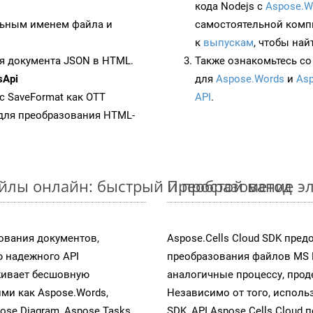
кода Nodejs с
Aspose.W
ьным именем файла и
самостоятельной комп
к
выпускам
, чтобы най
я документа JSON в HTML.
Также ознакомьтесь со
sApi
для
Aspose.Words
и
Asp
 с SaveFormat как OTT
API
.
для преобразования HTML-
айлы онлайн: быстрый и простой метод
Преобразование эл
ования документов,
Aspose.Cells Cloud SDK пре
 надежного API
преобразования файлов MS 
живает бесшовную
аналогичные процессу, про
ими как Aspose.Words,
Независимо от того, исполь
pose.Diagram, Aspose.Tasks,
SDK, API Aspose.Cells Cloud