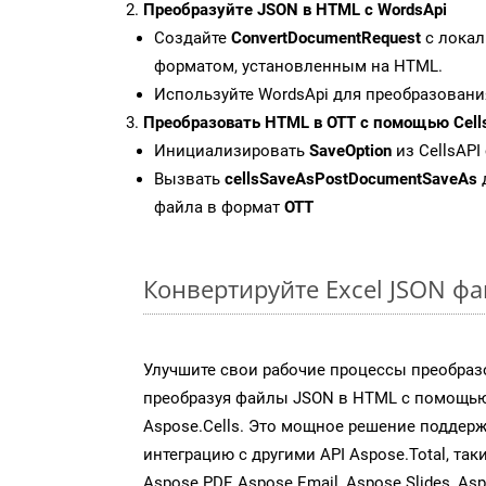
Преобразуйте JSON в HTML с WordsApi
Создайте
ConvertDocumentRequest
с локал
форматом, установленным на HTML.
Используйте WordsApi для преобразовани
Преобразовать HTML в OTT с помощью Cell
Инициализировать
SaveOption
из CellsAPI
Вызвать
cellsSaveAsPostDocumentSaveAs
файла в формат
OTT
Конвертируйте Excel JSON ф
Улучшите свои рабочие процессы преобраз
преобразуя файлы JSON в HTML с помощью
Aspose.Cells. Это мощное решение поддер
интеграцию с другими API Aspose.Total, так
Aspose.PDF, Aspose.Email, Aspose.Slides, As