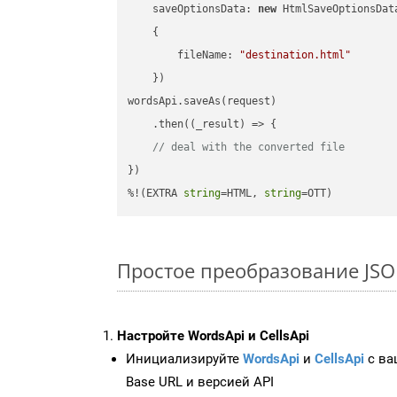
saveOptionsData
: 
new
 HtmlSaveOptionsData
    {

fileName
: 
"destination.html"
    })

wordsApi.saveAs(request)

    .then(
(
_result
) =>
 {

// deal with the converted file
})

%!(EXTRA 
string
=HTML, 
string
=OTT)
Простое преобразование JSON
Настройте WordsApi и CellsApi
Инициализируйте
WordsApi
и
CellsApi
с ваш
Base URL и версией API