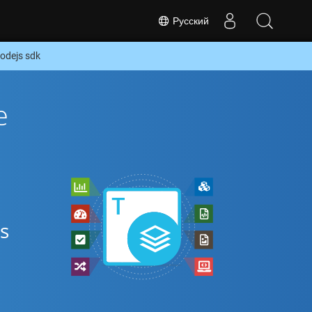
Русский
odejs sdk
е
s