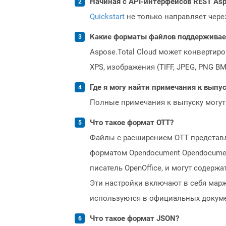
Начиная с API-интерфейсов REST Asp
Quickstart
не только направляет чере
Какие форматы файлов поддерживает 
Aspose.Total Cloud может конвертир
XPS, изображения (TIFF, JPEG, PNG B
Где я могу найти примечания к выпуск
Полные примечания к выпуску могут
Что такое формат OTT?
Файлы с расширением OTT представ
форматом Opendocument Opendocumen
писатель OpenOffice, и могут содер
Эти настройки включают в себя марж
используются в официальных докуме
Что такое формат JSON?