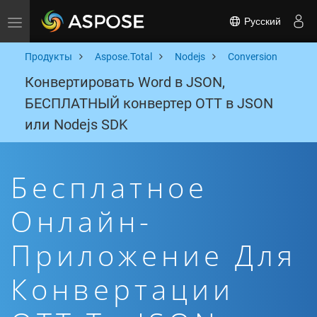
Русский
Toggle navigation
Продукты
Aspose.Total
Nodejs
Conversion
Конвертировать Word в JSON,
БЕСПЛАТНЫЙ конвертер OTT в JSON
или Nodejs SDK
Бесплатное
Онлайн-
Приложение Для
Конвертации