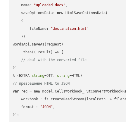
name
: 
"uploaded.docx"
,

saveOptionsData
: 
new
 HtmlSaveOptionsData(

    {

fileName
: 
"destination.html"
    })

wordsApi.saveAs(request)

    .then(
(
_result
) =>
 {

// deal with the converted file
})

%!(EXTRA 
string
=OTT, 
string
// превращение HTML to JSON
var
 req = 
new
 model.CellsWorkbook_PutConvertWorkbookReques
workbook
 : fs.createReadStream(localPath  + filename 
format
 : 
"JSON"
,
