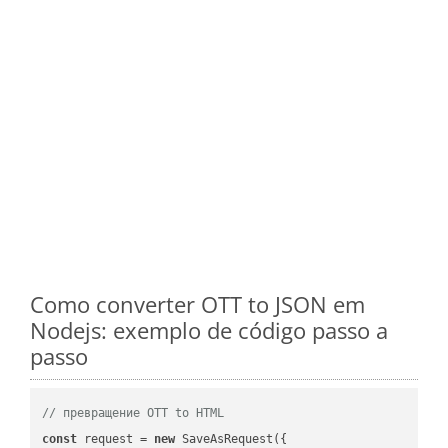
Como converter OTT to JSON em
Nodejs: exemplo de código passo a
passo
// превращение OTT to HTML
const
 request = 
new
 SaveAsRequest({
