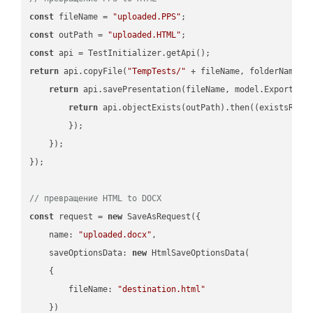
const
 fileName = 
"uploaded.PPS"
const
 outPath = 
"uploaded.HTML"
const
return
 api.copyFile(
"TempTests/"
 + fileName, folderName +
return
 api.savePresentation(fileName, model.ExportFor
return
 api.objectExists(outPath).then(
(
existsResu
        });

    });

});

// превращение HTML to DOCX
const
 request = 
new
 SaveAsRequest({

name
: 
"uploaded.docx"
,

saveOptionsData
: 
new
 HtmlSaveOptionsData(

    {

fileName
: 
"destination.html"
    })
