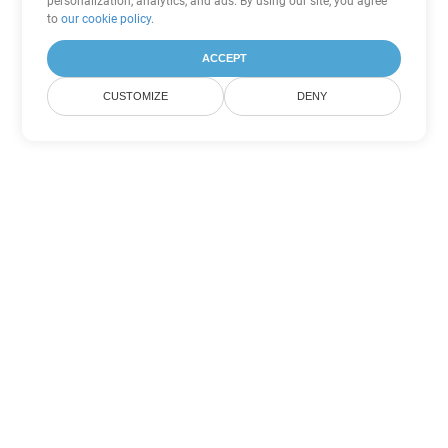
personalization, analytics, and ads. By using our site, you agree
to
our cookie policy
.
ACCEPT
CUSTOMIZE
DENY
Другие варианты
конвертации PowerPoint
Конвертировать PPS в DOC
DOC:
Microsoft Word Binary Format
Конвертировать PPS в DOT
DOT:
Microsoft Word Template Files
Конвертировать PPS в DOCX