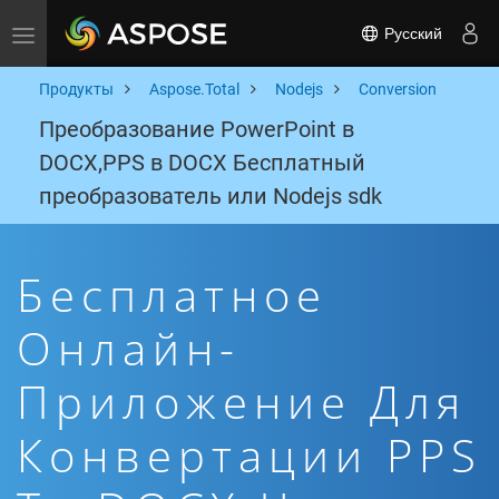
Русский
Toggle navigation
Продукты
Aspose.Total
Nodejs
Conversion
Преобразование PowerPoint в
DOCX,PPS в DOCX Бесплатный
преобразователь или Nodejs sdk
Бесплатное
Онлайн-
Приложение Для
Конвертации PPS