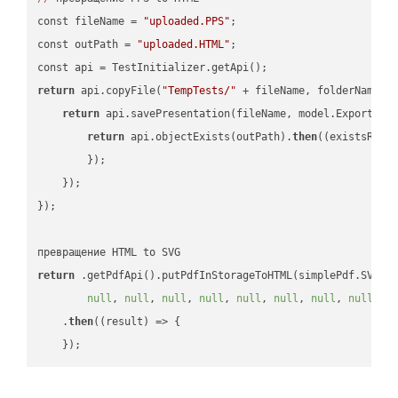
const fileName = 
"uploaded.PPS"
;

const outPath = 
"uploaded.HTML"
;

return
 api.copyFile(
"TempTests/"
 + fileName, folderName +
return
 api.savePresentation(fileName, model.ExportFor
return
 api.objectExists(outPath).
then
(
(existsResu
        });

    });

});

return
 .getPdfApi().putPdfInStorageToHTML(simplePdf.SVG, 
null
, 
null
, 
null
, 
null
, 
null
, 
null
, 
null
, 
null
, 
n
    .
then
(
(result)
 =>
 {
