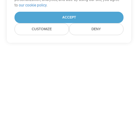
to
our cookie policy
.
ACCEPT
CUSTOMIZE
DENY
Другие варианты
конвертации PowerPoint
Конвертировать PPS в DOC
DOC:
Microsoft Word Binary Format
Конвертировать PPS в DOT
DOT:
Microsoft Word Template Files
Конвертировать PPS в DOCX