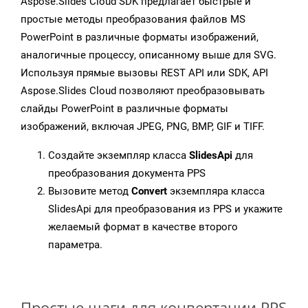
Aspose.Slides Cloud SDK предлагает быстрые и
простые методы преобразования файлов MS
PowerPoint в различные форматы изображений,
аналогичные процессу, описанному выше для SVG.
Используя прямые вызовы REST API или SDK, API
Aspose.Slides Cloud позволяют преобразовывать
слайды PowerPoint в различные форматы
изображений, включая JPEG, PNG, BMP, GIF и TIFF.
Создайте экземпляр класса
SlidesApi
для
преобразования документа PPS
Вызовите метод
Convert
экземпляра класса
SlidesApi для преобразования из PPS и укажите
желаемый формат в качестве второго
параметра.
Простые шаги для конвертации PPS