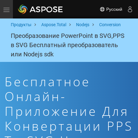
Русский
Toggle navigation
Продукты
Aspose.Total
Nodejs
Conversion
Преобразование PowerPoint в SVG,PPS
в SVG Бесплатный преобразователь
или Nodejs sdk
Бесплатное
Онлайн-
Приложение Для
Конвертации PPS