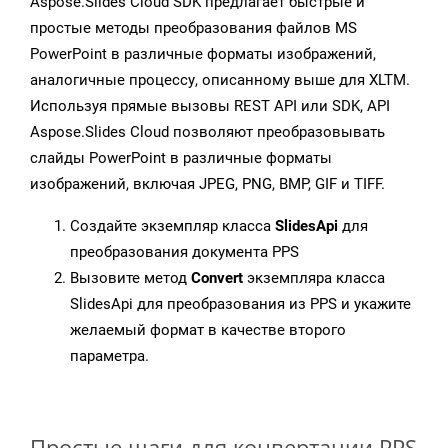
Aspose.Slides Cloud SDK предлагает быстрые и
простые методы преобразования файлов MS
PowerPoint в различные форматы изображений,
аналогичные процессу, описанному выше для XLTM.
Используя прямые вызовы REST API или SDK, API
Aspose.Slides Cloud позволяют преобразовывать
слайды PowerPoint в различные форматы
изображений, включая JPEG, PNG, BMP, GIF и TIFF.
Создайте экземпляр класса
SlidesApi
для
преобразования документа PPS
Вызовите метод
Convert
экземпляра класса
SlidesApi для преобразования из PPS и укажите
желаемый формат в качестве второго
параметра.
Простые шаги для конвертации PPS