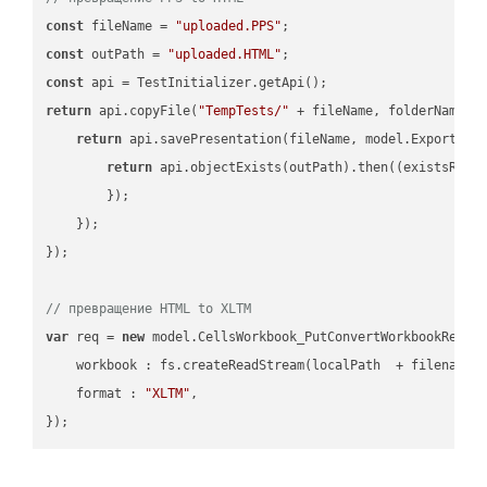
const
 fileName = 
"uploaded.PPS"
const
 outPath = 
"uploaded.HTML"
const
return
 api.copyFile(
"TempTests/"
 + fileName, folderName +
return
 api.savePresentation(fileName, model.ExportFor
return
 api.objectExists(outPath).then(
(
existsResu
        });

    });

});

// превращение HTML to XLTM
var
 req = 
new
 model.CellsWorkbook_PutConvertWorkbookReques
workbook
 : fs.createReadStream(localPath  + filename 
format
 : 
"XLTM"
,
