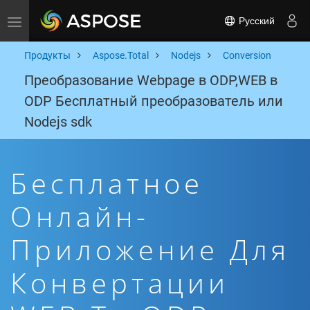
Русский
Toggle navigation
Продукты
Aspose.Total
Nodejs
Conversion
Преобразование Webpage в ODP,WEB в
ODP Бесплатный преобразователь или
Nodejs sdk
Бесплатное
Онлайн-
Приложение Для
Конвертации