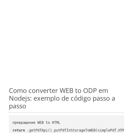
Como converter WEB to ODP em
Nodejs: exemplo de código passo a
passo
return
 .getPdfApi().putPdfInStorageToWEB(simplePdf.HTML, 