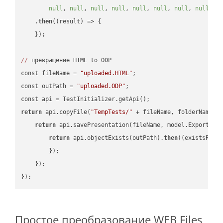
null
, 
null
, 
null
, 
null
, 
null
, 
null
, 
null
, 
null
, 
n
    .
then
(
(result)
 =>
 {

    });

//
 превращение HTML to ODP

const fileName = 
"uploaded.HTML"
;

const outPath = 
"uploaded.ODP"
;

return
 api.copyFile(
"TempTests/"
 + fileName, folderName +
return
 api.savePresentation(fileName, model.ExportFor
return
 api.objectExists(outPath).
then
(
(existsResu
        });

    });

Простое преобразование WEB Files