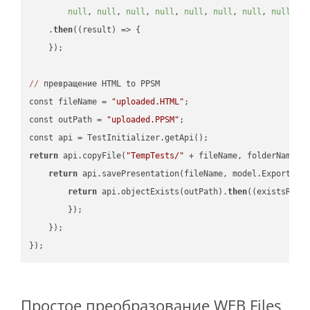
null
, 
null
, 
null
, 
null
, 
null
, 
null
, 
null
, 
null
, 
n
    .
then
(
(result)
 =>
 {

    });

//
 превращение HTML to PPSM

const fileName = 
"uploaded.HTML"
;

const outPath = 
"uploaded.PPSM"
;

return
 api.copyFile(
"TempTests/"
 + fileName, folderName +
return
 api.savePresentation(fileName, model.ExportFor
return
 api.objectExists(outPath).
then
(
(existsResu
        });

    });

Простое преобразование WEB Files