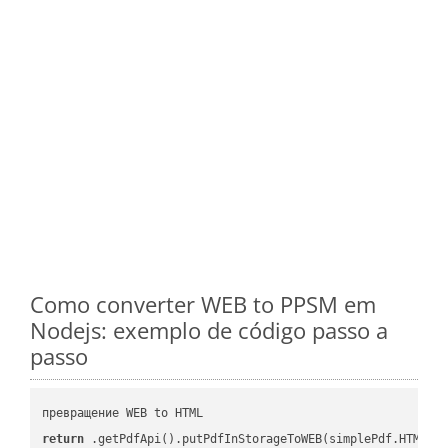
Como converter WEB to PPSM em
Nodejs: exemplo de código passo a
passo
return
 .getPdfApi().putPdfInStorageToWEB(simplePdf.HTML, 