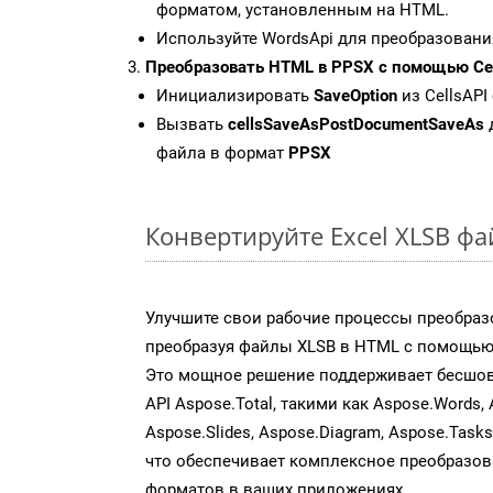
форматом, установленным на HTML.
Используйте WordsApi для преобразовани
Преобразовать HTML в PPSX с помощью Cel
Инициализировать
SaveOption
из CellsAPI
Вызвать
cellsSaveAsPostDocumentSaveAs
файла в формат
PPSX
Конвертируйте Excel XLSB ф
Улучшите свои рабочие процессы преобраз
преобразуя файлы XLSB в HTML с помощью 
Это мощное решение поддерживает бесшов
API Aspose.Total, такими как Aspose.Words, 
Aspose.Slides, Aspose.Diagram, Aspose.Task
что обеспечивает комплексное преобразо
форматов в ваших приложениях.