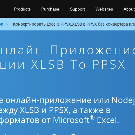
Products
Purchase
Support
Websites
About
on
Конвертировать Excel в PPSX,XLSB в PPSX без конвертера или
Онлайн-Приложени
ции XLSB To PPSX
е онлайн-приложение или Nodej
жду XLSB и PPSX, а также в
®
орматов от Microsoft
Excel.