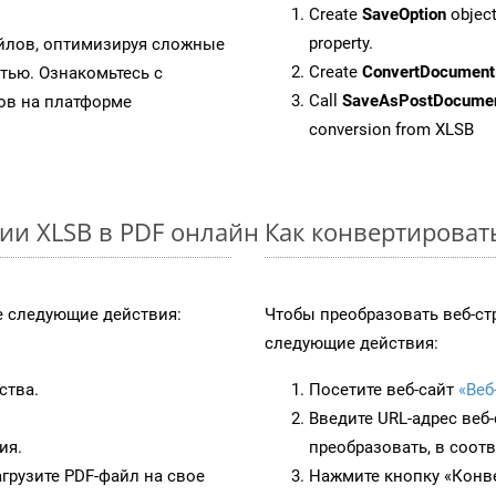
Create
SaveOption
object
property.
айлов, оптимизируя сложные
Create
ConvertDocument
тью. Ознакомьтесь с
Call
SaveAsPostDocume
в на платформе
conversion from XLSB
ии XLSB в PDF онлайн
Как конвертироват
 следующие действия:
Чтобы преобразовать веб-ст
следующие действия:
ства.
Посетите веб-сайт
«Веб
Введите URL-адрес веб
ия.
преобразовать, в соот
грузите PDF-файл на свое
Нажмите кнопку «Конве