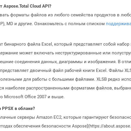
Aspose.Total Cloud API?
овать форматы файлов из любого семейства продуктов в любое
MP), MD и другие. Ознакомьтесь с полным списком
поддержив
 бинарного файла Excel, который представляет собой набор 
держание может включать неструктурированные или полустру
 внешние соединения данных, диаграммы и изображения. В отл
представляет двоичный файл рабочей книги Excel. Файлы XL
 полезными для работы с большими файлами. XLSB редко испол
ются наиболее распространенными форматами файлов, выбран
 Microsoft Office 2007 и выше.
o PPSX в облаке?
блачные серверы Amazon EC2, которые гарантируют безопасно
одах обеспечения безопасности Aspose](https://about.aspose.c