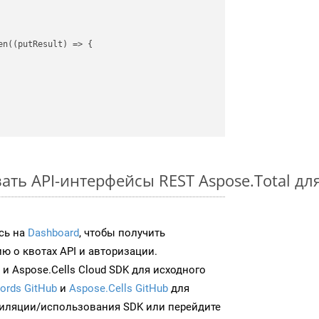
en(
(
putResult
) =>
 {

ть API-интерфейсы REST Aspose.Total для
сь на
Dashboard
, чтобы получить
 о квотах API и авторизации.
и Aspose.Cells Cloud SDK для исходного
ords GitHub
и
Aspose.Cells GitHub
для
иляции/использования SDK или перейдите