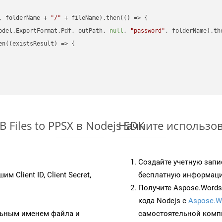
, folderName + 
"/"
 + fileName).then(
() =>
 {

odel.ExportFormat.Pdf, outPath, 
null
, 
"password"
, folderName).th
en(
(
existsResult
) =>
 {

Files to PPSX в Nodejs SDK
Начните использова
Создайте учетную запи
им Client ID, Client Secret,
бесплатную информацию
Получите Aspose.Words 
кода Nodejs с
Aspose.W
ьным именем файла и
самостоятельной комп