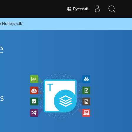
Русский
 Nodejs sdk
е
s