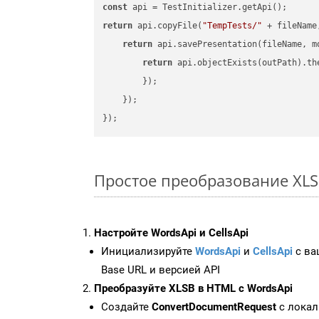
const
return
 api.copyFile(
"TempTests/"
 + fileName
return
 api.savePresentation(fileName, m
return
 api.objectExists(outPath).th
        });

    });

Простое преобразование XLSB 
Настройте WordsApi и CellsApi
Инициализируйте
WordsApi
и
CellsApi
с ваш
Base URL и версией API
Преобразуйте XLSB в HTML с WordsApi
Создайте
ConvertDocumentRequest
с локал