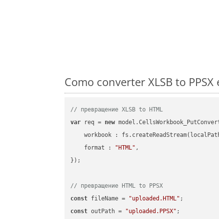
Como converter XLSB to PPSX 
// превращение XLSB to HTML
var
 req = 
new
 model.CellsWorkbook_PutConvert
workbook
 : fs.createReadStream(localPat
format
 : 
"HTML"
,

});

// превращение HTML to PPSX
const
 fileName = 
"uploaded.HTML"
const
 outPath = 
"uploaded.PPSX"