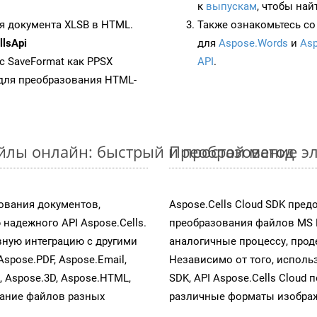
к
выпускам
, чтобы най
я документа XLSB в HTML.
Также ознакомьтесь со
lsApi
для
Aspose.Words
и
Asp
 с SaveFormat как PPSX
API
.
для преобразования HTML-
айлы онлайн: быстрый и простой метод
Преобразование эл
ования документов,
Aspose.Cells Cloud SDK пре
надежного API Aspose.Cells.
преобразования файлов MS 
ную интеграцию с другими
аналогичные процессу, про
Aspose.PDF, Aspose.Email,
Независимо от того, исполь
s, Aspose.3D, Aspose.HTML,
SDK, API Aspose.Cells Cloud
вание файлов разных
различные форматы изображен