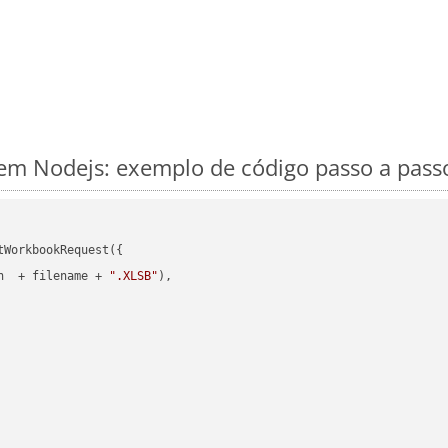
em Nodejs: exemplo de código passo a pass
WorkbookRequest({

h  + filename + 
".XLSB"
),
