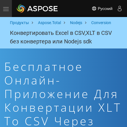
Русский
Toggle navigation
Продукты
Aspose.Total
Nodejs
Conversion
Конвертировать Excel в CSV,XLT в CSV
без конвертера или Nodejs sdk
Бесплатное
Онлайн-
Приложение Для
Конвертации XLT
To CSV Через