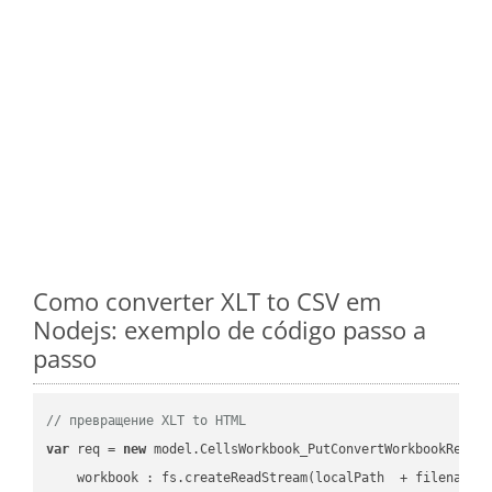
Como converter XLT to CSV em
Nodejs: exemplo de código passo a
passo
// превращение XLT to HTML
var
 req = 
new
 model.CellsWorkbook_PutConvertWorkbookReques
workbook
 : fs.createReadStream(localPath  + filename 