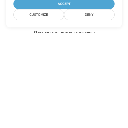
ACCEPT
CUSTOMIZE
DENY
Другие варианты
конвертации Excel
Конвертировать XLT в DOC
DOC:
Microsoft Word Binary Format
Конвертировать XLT в DOT
DOT:
Microsoft Word Template Files
Конвертировать XLT в DOCX
DOCX:
Office 2007+ Word Document
Конвертировать XLT в DOCM