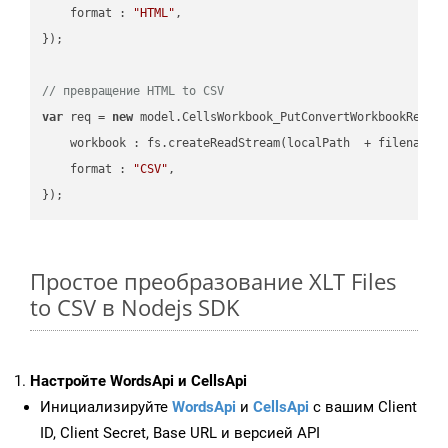
format
 : 
"HTML"
,

});

// превращение HTML to CSV
var
 req = 
new
 model.CellsWorkbook_PutConvertWorkbookReques
workbook
 : fs.createReadStream(localPath  + filename 
format
 : 
"CSV"
,

Простое преобразование XLT Files
to CSV в Nodejs SDK
Настройте WordsApi и CellsApi
Инициализируйте
WordsApi
и
CellsApi
с вашим Client
ID, Client Secret, Base URL и версией API