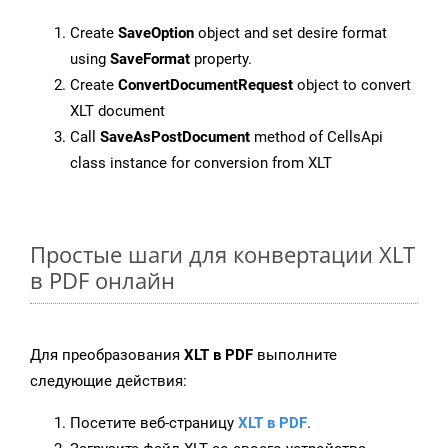
Create
SaveOption
object and set desire format
using
SaveFormat
property.
Create
ConvertDocumentRequest
object to convert
XLT document
Call
SaveAsPostDocument
method of CellsApi
class instance for conversion from XLT
Простые шаги для конвертации XLT
в PDF онлайн
Для преобразования
XLT в PDF
выполните
следующие действия:
Посетите веб-страницу
XLT в PDF
.