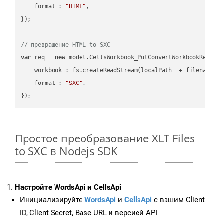
format
 : 
"HTML"
,

});

// превращение HTML to SXC
var
 req = 
new
 model.CellsWorkbook_PutConvertWorkbookReques
workbook
 : fs.createReadStream(localPath  + filename 
format
 : 
"SXC"
,

Простое преобразование XLT Files
to SXC в Nodejs SDK
Настройте WordsApi и CellsApi
Инициализируйте
WordsApi
и
CellsApi
с вашим Client
ID, Client Secret, Base URL и версией API