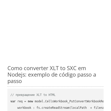
Como converter XLT to SXC em
Nodejs: exemplo de código passo a
passo
// превращение XLT to HTML
var
 req = 
new
 model.CellsWorkbook_PutConvertWorkbookReques
workbook
 : fs.createReadStream(localPath  + filename 