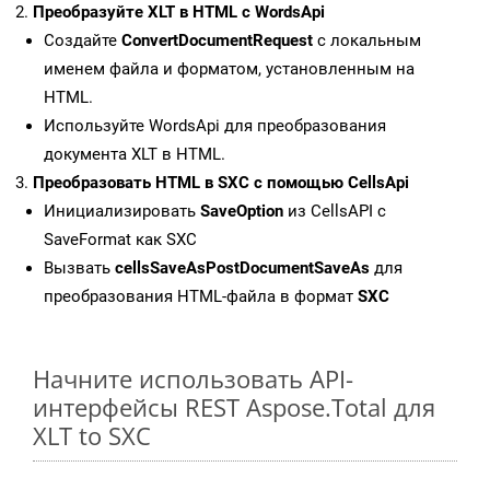
Преобразуйте XLT в HTML с WordsApi
Создайте
ConvertDocumentRequest
с локальным
именем файла и форматом, установленным на
HTML.
Используйте WordsApi для преобразования
документа XLT в HTML.
Преобразовать HTML в SXC с помощью CellsApi
Инициализировать
SaveOption
из CellsAPI с
SaveFormat как SXC
Вызвать
cellsSaveAsPostDocumentSaveAs
для
преобразования HTML-файла в формат
SXC
Начните использовать API-
интерфейсы REST Aspose.Total для
XLT to SXC