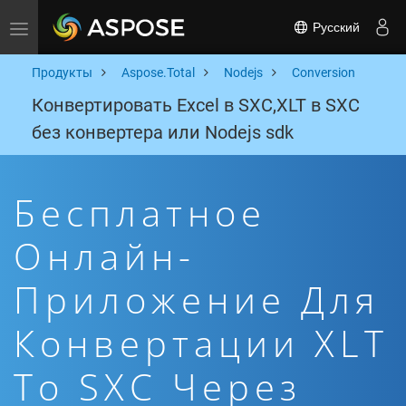
Русский
Toggle navigation
Продукты
Aspose.Total
Nodejs
Conversion
Конвертировать Excel в SXC,XLT в SXC
без конвертера или Nodejs sdk
Бесплатное
Онлайн-
Приложение Для
Конвертации XLT
To SXC Через