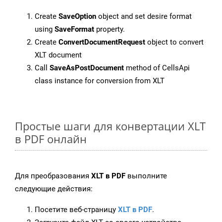
Create
SaveOption
object and set desire format
using
SaveFormat
property.
Create
ConvertDocumentRequest
object to convert
XLT document
Call
SaveAsPostDocument
method of CellsApi
class instance for conversion from XLT
Простые шаги для конвертации XLT
в PDF онлайн
Для преобразования
XLT в PDF
выполните
следующие действия:
Посетите веб-страницу
XLT в PDF
.