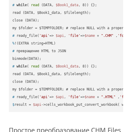
#
while
( 
read
 (DATA, 
$Book1_data
, 8)) {};
read (DATA, $Book1_data, $filelength);

close (DATA);    

#
 ready_file(
'api'
=> 
$api
, 
'file'
=>
$name
 + 
".CHM"
 ,
'folde
%
!(EXTRA string=HTML)
#
 превращение HTML to JSON
#
while
( 
read
 (DATA, 
$Book1_data
, 8)) {};
read (DATA, $Book1_data, $filelength);

close (DATA);    

#
 ready_file(
'api'
=> 
$api
, 
'file'
=>
$name
 + 
".HTML"
 ,
'fold
$
result = 
$api
->cells_workbook_put_convert_workbook( work
Простое преобразование CHM Files