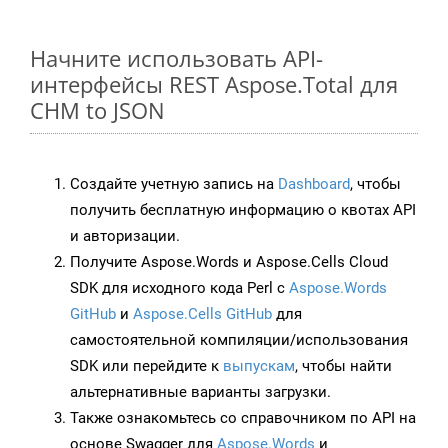
Начните использовать API-
интерфейсы REST Aspose.Total для
CHM to JSON
Создайте учетную запись на
Dashboard
, чтобы
получить бесплатную информацию о квотах API
и авторизации.
Получите Aspose.Words и Aspose.Cells Cloud
SDK для исходного кода Perl с
Aspose.Words
GitHub
и
Aspose.Cells GitHub
для
самостоятельной компиляции/использования
SDK или перейдите к
выпускам
, чтобы найти
альтернативные варианты загрузки.
Также ознакомьтесь со справочником по API на
основе Swagger для
Aspose.Words
и