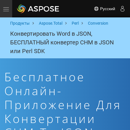
Русский
Toggle navigation
Продукты
Aspose.Total
Perl
Conversion
Конвертировать Word в JSON,
БЕСПЛАТНЫЙ конвертер CHM в JSON
или Perl SDK
Бесплатное
Онлайн-
Приложение Для
Конвертации