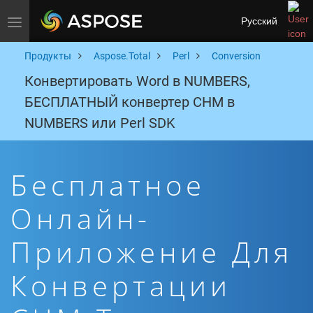
Русский
Toggle navigation
Продукты
Aspose.Total
Perl
Conversion
Конвертировать Word в NUMBERS,
БЕСПЛАТНЫЙ конвертер CHM в
NUMBERS или Perl SDK
Бесплатное
Онлайн-
Приложение Для
Конвертации