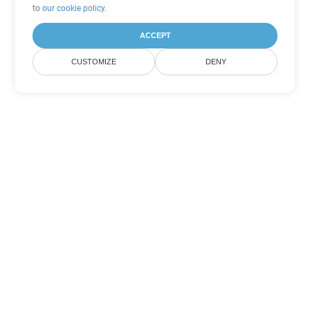
to
our cookie policy
.
ACCEPT
CUSTOMIZE
DENY
Другие варианты
конвертации Word
Конвертировать CHM в DOC
DOC:
Microsoft Word Binary Format
Конвертировать CHM в DOT
DOT:
Microsoft Word Template Files
Конвертировать CHM в DOCX