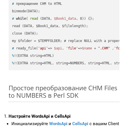
#
 превращение CHM to HTML
#
while
( 
read
 (DATA, 
$Book1_data
, 8)) {};
read (DATA, $Book1_data, $filelength);

close (DATA);    

#
 ready_file(
'api'
=> 
$api
, 
'file'
=>
$name
 + 
".CHM"
 ,
'folde
%
!(EXTRA string=HTML)
%
!(EXTRA string=HTML, string=NUMBERS, string=HTML, string
Простое преобразование CHM Files
to NUMBERS в Perl SDK
Настройте WordsApi и CellsApi
Инициализируйте
WordsApi
и
CellsApi
с вашим Client