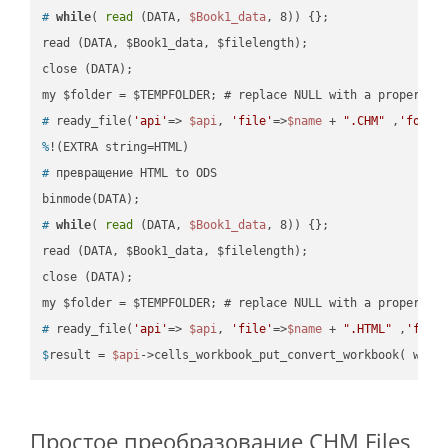
#
while
( 
read
 (DATA, 
$Book1_data
, 8)) {};
read (DATA, $Book1_data, $filelength);

close (DATA);    

#
 ready_file(
'api'
=> 
$api
, 
'file'
=>
$name
 + 
".CHM"
 ,
'folde
%
!(EXTRA string=HTML)
#
 превращение HTML to ODS
#
while
( 
read
 (DATA, 
$Book1_data
, 8)) {};
read (DATA, $Book1_data, $filelength);

close (DATA);    

#
 ready_file(
'api'
=> 
$api
, 
'file'
=>
$name
 + 
".HTML"
 ,
'fold
$
result = 
$api
->cells_workbook_put_convert_workbook( work
Простое преобразование CHM Files