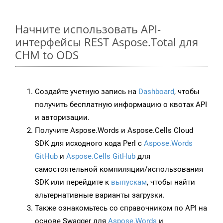
Начните использовать API-
интерфейсы REST Aspose.Total для
CHM to ODS
Создайте учетную запись на
Dashboard
, чтобы
получить бесплатную информацию о квотах API
и авторизации.
Получите Aspose.Words и Aspose.Cells Cloud
SDK для исходного кода Perl с
Aspose.Words
GitHub
и
Aspose.Cells GitHub
для
самостоятельной компиляции/использования
SDK или перейдите к
выпускам
, чтобы найти
альтернативные варианты загрузки.
Также ознакомьтесь со справочником по API на
основе Swagger для
Aspose.Words
и