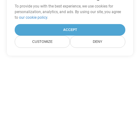
To provide you with the best experience, we use cookies for
personalization, analytics, and ads. By using our site, you agree
to
our cookie policy
.
ACCEPT
CUSTOMIZE
DENY
Другие варианты
конвертации Word
Конвертировать CHM в DOC
DOC:
Microsoft Word Binary Format
Конвертировать CHM в DOT
DOT:
Microsoft Word Template Files