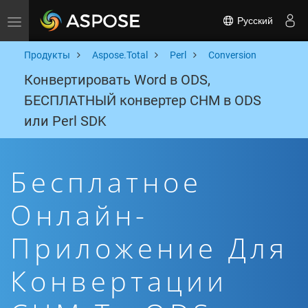
Русский
Toggle navigation
Продукты
Aspose.Total
Perl
Conversion
Конвертировать Word в ODS,
БЕСПЛАТНЫЙ конвертер CHM в ODS
или Perl SDK
Бесплатное
Онлайн-
Приложение Для
Конвертации