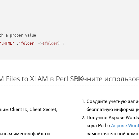
".HTML"
 ,
'folder'
 =>
$folder
) ;
Files to XLAM в Perl SDK
Начните использов
Создайте учетную запи
им Client ID, Client Secret,
бесплатную информацию
Получите Aspose.Words 
кода Perl с
Aspose.Word
ьным именем файла и
самостоятельной комп