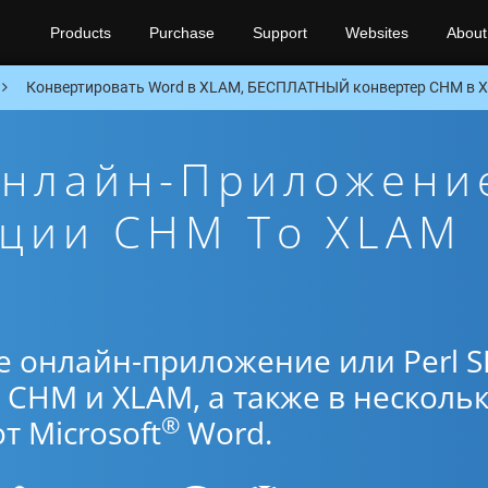
Products
Purchase
Support
Websites
About
Конвертировать Word в XLAM, БЕСПЛАТНЫЙ конвертер CHM в X
Онлайн-Приложени
ации CHM To XLAM
е онлайн-приложение или Perl 
CHM и XLAM, а также в несколь
®
 Microsoft
Word.