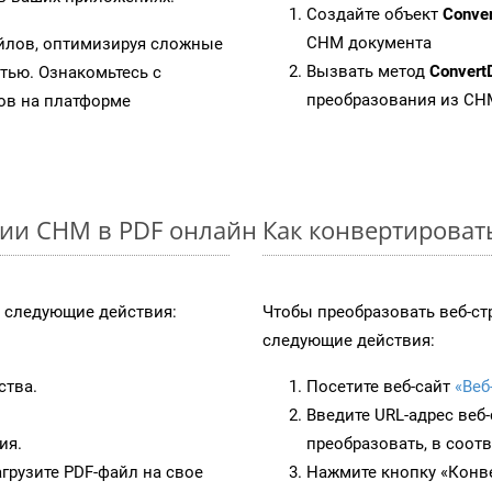
Создайте объект
Conve
CHM документа
айлов, оптимизируя сложные
Вызвать метод
Convert
тью. Ознакомьтесь с
преобразования из CH
в на платформе
ции CHM в PDF онлайн
Как конвертироват
 следующие действия:
Чтобы преобразовать веб-ст
следующие действия:
ства.
Посетите веб-сайт
«Веб
Введите URL-адрес веб
ия.
преобразовать, в соот
грузите PDF-файл на свое
Нажмите кнопку «Конве