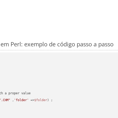
m Perl: exemplo de código passo a passo
".CHM"
 ,
'folder'
 =>
$folder
) ;