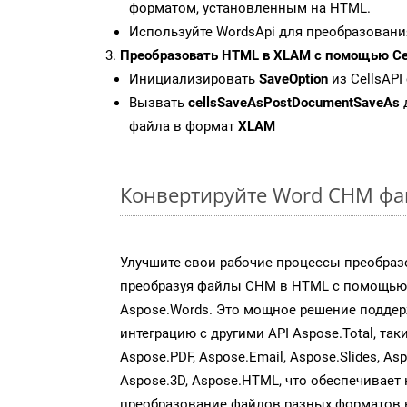
форматом, установленным на HTML.
Используйте WordsApi для преобразован
Преобразовать HTML в XLAM с помощью Cel
Инициализировать
SaveOption
из CellsAPI
Вызвать
cellsSaveAsPostDocumentSaveAs
файла в формат
XLAM
Конвертируйте Word CHM фа
Улучшите свои рабочие процессы преобраз
преобразуя файлы CHM в HTML с помощью
Aspose.Words. Это мощное решение подде
интеграцию с другими API Aspose.Total, таки
Aspose.PDF, Aspose.Email, Aspose.Slides, As
Aspose.3D, Aspose.HTML, что обеспечивает
преобразование файлов разных форматов 