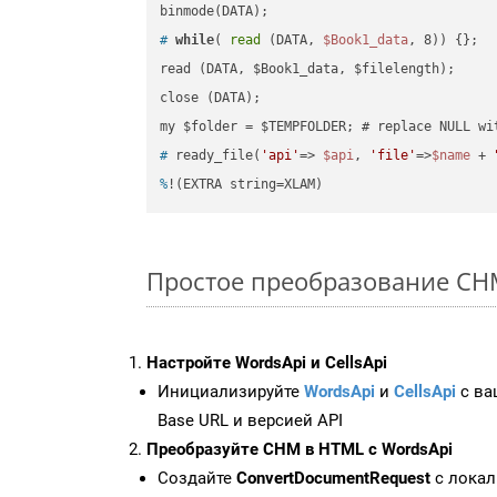
#
while
( 
read
 (DATA, 
$Book1_data
, 8)) {};
read (DATA, $Book1_data, $filelength);

close (DATA);    

#
 ready_file(
'api'
=> 
$api
, 
'file'
=>
$name
 + 
%
!(EXTRA string=XLAM)
Простое преобразование CHM 
Настройте WordsApi и CellsApi
Инициализируйте
WordsApi
и
CellsApi
с ваш
Base URL и версией API
Преобразуйте CHM в HTML с WordsApi
Создайте
ConvertDocumentRequest
с локал