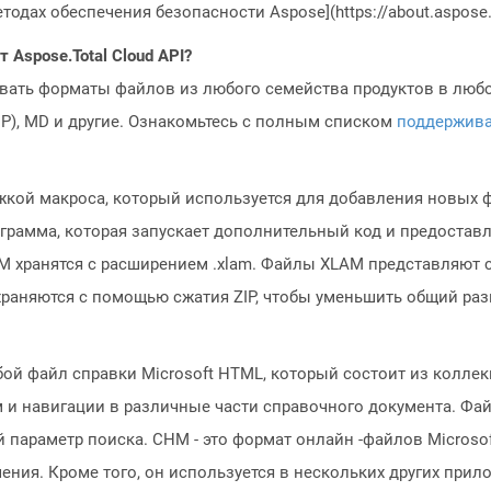
одах обеспечения безопасности Aspose](https://about.aspose.c
Aspose.Total Cloud API?
овать форматы файлов из любого семейства продуктов в любое
MP), MD и другие. Ознакомьтесь с полным списком
поддержив
жкой макроса, который используется для добавления новых 
грамма, которая запускает дополнительный код и предоста
M хранятся с расширением .xlam. Файлы XLAM представляют 
храняются с помощью сжатия ZIP, чтобы уменьшить общий раз
й файл справки Microsoft HTML, который состоит из коллек
ам и навигации в различные части справочного документа. Ф
параметр поиска. CHM - это формат онлайн -файлов Microsof
ния. Кроме того, он используется в нескольких других прило