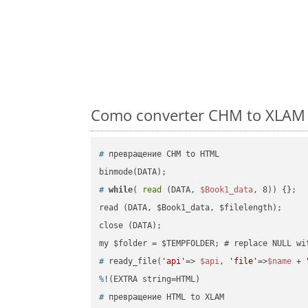
Como converter CHM to XLAM e
#
 превращение CHM to HTML
#
while
( 
read
 (DATA, 
$Book1_data
, 8)) {};
read (DATA, $Book1_data, $filelength);

close (DATA);    

#
 ready_file(
'api'
=> 
$api
, 
'file'
=>
$name
 + 
%
!(EXTRA string=HTML)
#
 превращение HTML to XLAM