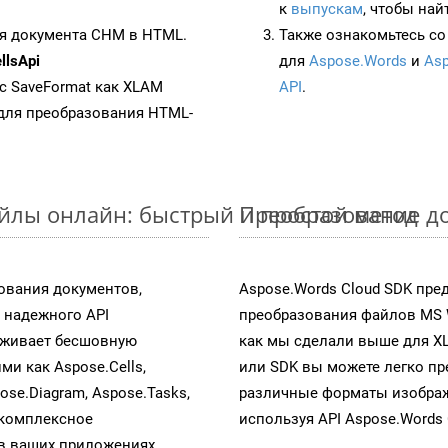
к
выпускам
, чтобы най
ия документа CHM в HTML.
Также ознакомьтесь со
lsApi
для
Aspose.Words
и
Asp
 с SaveFormat как XLAM
API
.
для преобразования HTML-
йлы онлайн: быстрый и простой метод
Преобразование д
ования документов,
Aspose.Words Cloud SDK пре
 надежного API
преобразования файлов MS 
рживает бесшовную
как мы сделали выше для X
ми как Aspose.Cells,
или SDK вы можете легко п
pose.Diagram, Aspose.Tasks,
различные форматы изображен
 комплексное
используя API Aspose.Words 
в ваших приложениях.