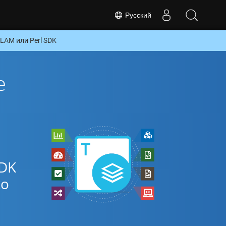
Русский
LAM или Perl SDK
е
SDK
ко