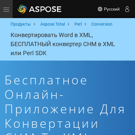
Русский
Toggle navigation
Продукты
Aspose.Total
Perl
Conversion
Конвертировать Word в XML,
БЕСПЛАТНЫЙ конвертер CHM в XML
или Perl SDK
Бесплатное
Онлайн-
Приложение Для
Конвертации