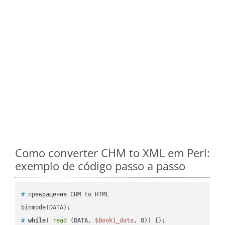
Como converter CHM to XML em Perl:
exemplo de código passo a passo
#
 превращение CHM to HTML
#
while
( 
read
 (DATA, 
$Book1_data
, 8)) {};