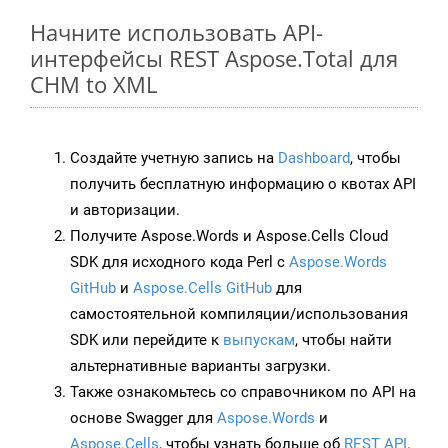
Начните использовать API-
интерфейсы REST Aspose.Total для
CHM to XML
Создайте учетную запись на
Dashboard
, чтобы
получить бесплатную информацию о квотах API
и авторизации.
Получите Aspose.Words и Aspose.Cells Cloud
SDK для исходного кода Perl с
Aspose.Words
GitHub
и
Aspose.Cells GitHub
для
самостоятельной компиляции/использования
SDK или перейдите к
выпускам
, чтобы найти
альтернативные варианты загрузки.
Также ознакомьтесь со справочником по API на
основе Swagger для
Aspose.Words
и
Aspose.Cells
, чтобы узнать больше об
REST API
.