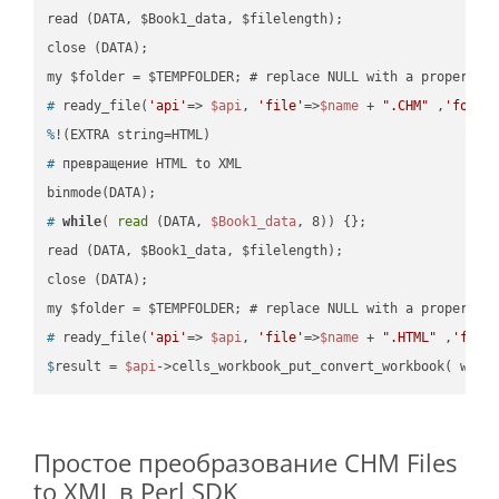
read (DATA, $Book1_data, $filelength);

close (DATA);    

#
 ready_file(
'api'
=> 
$api
, 
'file'
=>
$name
 + 
".CHM"
 ,
'folde
%
!(EXTRA string=HTML)
#
 превращение HTML to XML
#
while
( 
read
 (DATA, 
$Book1_data
, 8)) {};
read (DATA, $Book1_data, $filelength);

close (DATA);    

#
 ready_file(
'api'
=> 
$api
, 
'file'
=>
$name
 + 
".HTML"
 ,
'fold
$
result = 
$api
->cells_workbook_put_convert_workbook( work
Простое преобразование CHM Files
to XML в Perl SDK