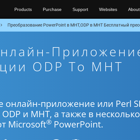
Products
Purchase
Support
Websites
About
Преобразование PowerPoint в MHT,ODP в MHT Бесплатный преоб
Онлайн-Приложени
ации ODP To MHT
е онлайн-приложение или Perl 
ODP и MHT, а также в несколько
®
 Microsoft
PowerPoint.