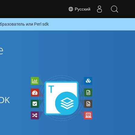
Русский
разователь или Perl sdk
е
SDK