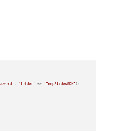
ssword'
, 
'folder'
 => 
'TempSlidesSDK'
);
