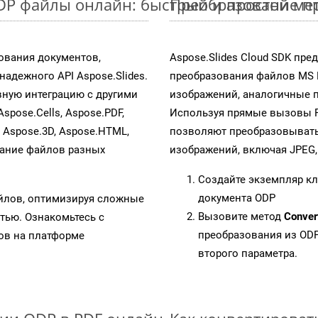
DP файлы онлайн: быстрый и простой ме
Преобразование пр
ования документов,
Aspose.Slides Cloud SDK пр
адежного API Aspose.Slides.
преобразования файлов MS 
ную интеграцию с другими
изображений, аналогичные 
Aspose.Cells, Aspose.PDF,
Используя прямые вызовы RES
, Aspose.3D, Aspose.HTML,
позволяют преобразовывать
вание файлов разных
изображений, включая JPEG, P
Создайте экземпляр к
документа ODP
айлов, оптимизируя сложные
Вызовите метод
Conver
тью. Ознакомьтесь с
преобразования из ODP
в на платформе
второго параметра.