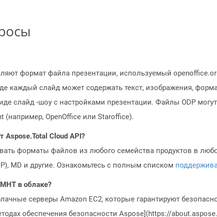
просы
яют формат файла презентации, используемый openoffice.org
где каждый слайд может содержать текст, изображения, форм
иде слайд -шоу с настройками презентации. Файлы ODP могу
например, OpenOffice или Staroffice).
Aspose.Total Cloud API?
овать форматы файлов из любого семейства продуктов в любое
MP), MD и другие. Ознакомьтесь с полным списком
поддержив
 MHT в облаке?
блачные серверы Amazon EC2, которые гарантируют безопасно
одах обеспечения безопасности Aspose](https://about.aspose.c