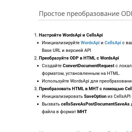
Простое преобразование ODP 
Настройте WordsApi и CellsApi
Инициализируйте
WordsApi
и
CellsApi
с ваш
Base URL и версией API
Преобразуйте ODP в HTML с WordsApi
Создайте
ConvertDocumentRequest
с локал
форматом, установленным на HTML.
Используйте WordsApi для преобразовани
Преобразовать HTML в MHT с помощью Cell
Инициализировать
SaveOption
из CellsAPI
Вызвать
cellsSaveAsPostDocumentSaveAs
файла в формат
MHT