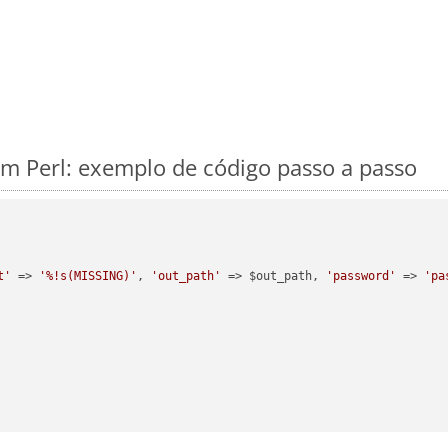
 Perl: exemplo de código passo a passo
t'
 => 
'%!s(MISSING)'
, 
'out_path'
 => $out_path, 
'password'
 => 
'pa