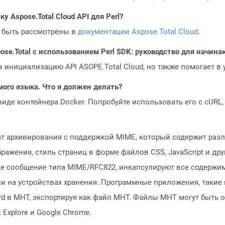
у Aspose.Total Cloud API для Perl?
 быть рассмотрены в
документации Aspose.Total Cloud
.
ose.Total с использованием Perl SDK: руководство для начин
з инициализацию API ASOPE.Total Cloud, но также помогает в
мого языка. Что я должен делать?
 виде контейнера Docker. Попробуйте использовать его с cURL
мат архивирования с поддержкой MIME, который содержит раз
ображения, стиль страниц в форме файлов CSS, JavaScript и др
е сообщение типа MIME/RFC822, инкапсулируют все содержим
и на устройствах хранения. Программные приложения, такие к
d в MHT, экспортируя как файл MHT. Файлы MHT могут быть
t Explore и Google Chrome.