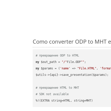
Como converter ODP to MHT em
# превращение ODP to HTML
my
 $out_path = 
"/"
File.ODP
""
my
 $params = (
'name'
 => 
"File.HTML"
, 
'forma
$utils->{api}->save_presentation($params);

# превращение HTML to MHT
# SDK not available
%!(EXTRA string=HTML, string=MHT)