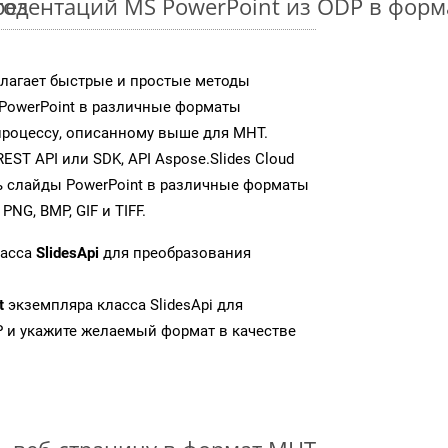
тод
езентаций MS PowerPoint из ODP в фор
едлагает быстрые и простые методы
PowerPoint в различные форматы
процессу, описанному выше для MHT.
T API или SDK, API Aspose.Slides Cloud
 слайды PowerPoint в различные форматы
NG, BMP, GIF и TIFF.
ласса
SlidesApi
для преобразования
t
экземпляра класса SlidesApi для
 и укажите желаемый формат в качестве