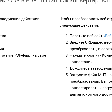
ии ODP в PDF онлайн
Как конвертироват
следующие действия:
Чтобы преобразовать веб-ст
следующие действия:
тва.
Посетите веб-сайт
«Веб
Введите URL-адрес веб
ия.
преобразовать, в соот
грузите PDF-файл на свое
Нажмите кнопку «Конве
конвертации.
Дождитесь завершения
Загрузите файл MHT на
преобразования. Выпол
конвертировать и загр
для автономного досту