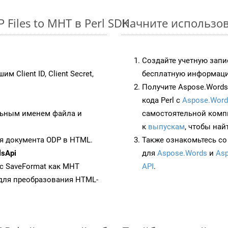
Files to MHT в Perl SDK
Начните использов
Создайте учетную запи
им Client ID, Client Secret,
бесплатную информацию
Получите Aspose.Words 
кода Perl с
Aspose.Word
ьным именем файла и
самостоятельной комп
к
выпускам
, чтобы най
я документа ODP в HTML.
Также ознакомьтесь со
sApi
для
Aspose.Words
и
Asp
 с SaveFormat как MHT
API
.
для преобразования HTML-