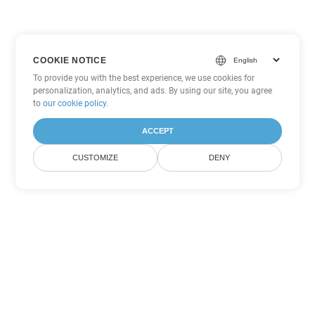
COOKIE NOTICE
To provide you with the best experience, we use cookies for
personalization, analytics, and ads. By using our site, you agree
to
our cookie policy
.
ACCEPT
CUSTOMIZE
DENY
Другие варианты
конвертации PowerPoint
Конвертировать ODP в DOC
DOC:
Microsoft Word Binary Format