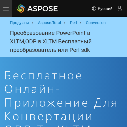
Русский
Toggle navigation
Продукты
Aspose.Total
Perl
Conversion
Преобразование PowerPoint в
XLTM,ODP в XLTM Бесплатный
преобразователь или Perl sdk
Бесплатное
Онлайн-
Приложение Для
Конвертации