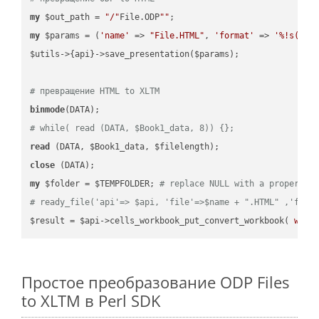
my
 $out_path = 
"/"
File.ODP
""
my
 $params = (
'name'
 => 
"File.HTML"
, 
'format'
 => 
'%!s(MIS
$utils->{api}->save_presentation($params);

# превращение HTML to XLTM
binmode
# while( read (DATA, $Book1_data, 8)) {};
read
close
my
 $folder = $TEMPFOLDER; 
# replace NULL with a proper va
# ready_file('api'=> $api, 'file'=>$name + ".HTML" ,'fold
$result = $api->cells_workbook_put_convert_workbook( 
work
Простое преобразование ODP Files
to XLTM в Perl SDK